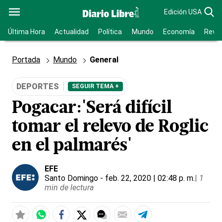
Edición USA
Última Hora
Actualidad
Política
Mundo
Economía
Revis
Portada
Mundo
General
DEPORTES
SEGUIR TEMA +
Pogacar:'Será difícil
tomar el relevo de Roglic
en el palmarés'
EFE
Santo Domingo
- feb. 22, 2020 | 02:48 p. m.
|
1
min de lectura