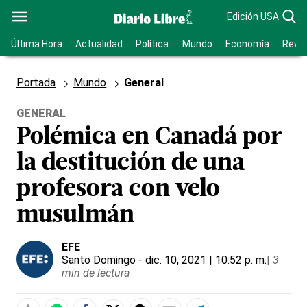
Edición USA
Última Hora
Actualidad
Política
Mundo
Economía
Revis
Portada
Mundo
General
GENERAL
Polémica en Canadá por
la destitución de una
profesora con velo
musulmán
EFE
Santo Domingo
- dic. 10, 2021 | 10:52 p. m.
|
3
min de lectura