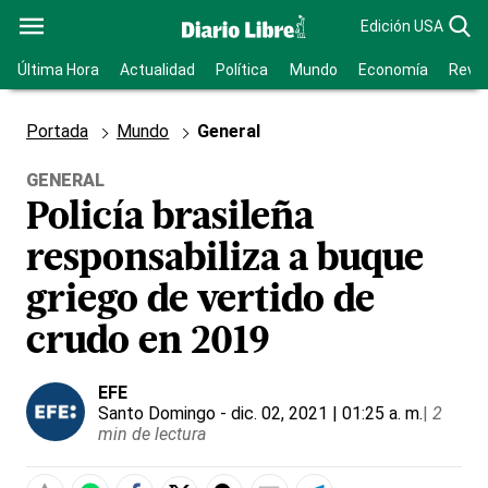
Edición USA
Última Hora
Actualidad
Política
Mundo
Economía
Revis
Portada
Mundo
General
GENERAL
Policía brasileña
responsabiliza a buque
griego de vertido de
crudo en 2019
EFE
Santo Domingo
- dic. 02, 2021 | 01:25 a. m.
|
2
min de lectura