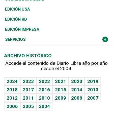
Reportajes
África
Vivienda
Buena Vida
Ciclismo
De buena tinta
Tecnología
Economía
EDICIÓN USA
Ocenanía
Telecom.
Sociales
Tenis
En Directo
Historia
Revista
EDICIÓN RD
Caribe
Global y variable
Novedades
Olimpismo
Frente al Statu Quo
Despertando al gigante
Deportes
EDICIÓN IMPRESA
Resto del mundo
Economía personal
Podcast Arte Libre
Más deportes
El Espía
Cambio climático
Opinión
SERVICIOS
Macroeconomía
Mi mascota
Resultados deportivos
Noticiero Poteleche
Planeta
Efemérides
ARCHIVO HISTÓRICO
Hablando con el pediatra
Línea de hit
Columnistas
Hecho en casa
Cumpleaños
Accede al contenido de Diario Libre año por año
desde el 2004.
Diario de nutrición
Libreta deportiva
Lecturas
Mundo gamer
RSS
Vida y familia
BRV
Más firmas
Guía del dinero
Horóscopos
2024
2023
2022
2021
2020
2019
Eñe
TBT Deportivo
2018
2017
2016
2015
2014
2013
Juegos
2012
2011
2010
2009
2008
2007
Celebrando la vida
2006
2005
2004
Sin complejos