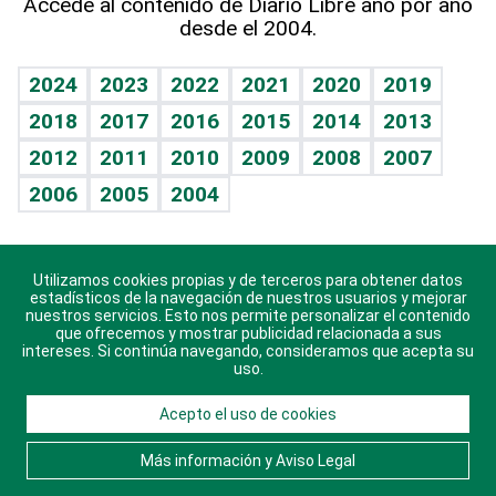
Accede al contenido de Diario Libre año por año
desde el 2004.
Diario de nutrición
BRV
Mundo gamer
RSS
Vida y familia
TBT Deportivo
Guía del dinero
Horóscopos
2024
2023
2022
2021
2020
2019
Eñe
2018
2017
2016
2015
2014
2013
Crucigramas
2012
2011
2010
2009
2008
2007
Celebrando la vida
2006
2005
2004
Sin complejos
En pocas palabras
Utilizamos cookies propias y de terceros para obtener datos
Descarga nuestras aplicaciones para Android, iOS y
Escuchando al corazón
estadísticos de la navegación de nuestros usuarios y mejorar
sistema Huawei.
nuestros servicios. Esto nos permite personalizar el contenido
que ofrecemos y mostrar publicidad relacionada a sus
Economía Personal
intereses. Si continúa navegando, consideramos que acepta su
uso.
Consulta Libre
Acepto el uso de cookies
© 2021 Diario Libre, todos los derechos reservados.
Consulta el
Aviso Legal
. Ponte en
Contacto
con
Más información y Aviso Legal
nosotros y conoce más sobre Diario Libre