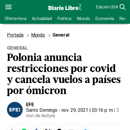
Edición USA
Última Hora
Actualidad
Política
Mundo
Economía
Revis
Portada
Mundo
General
GENERAL
Polonia anuncia
restricciones por covid
y cancela vuelos a países
por ómicron
EFE
Santo Domingo
- nov. 29, 2021 | 03:16 p. m.
|
3
min de lectura