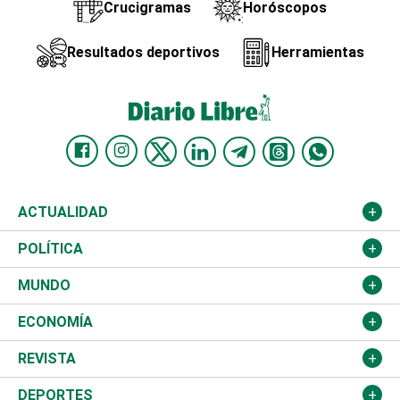
Crucigramas
Horóscopos
Resultados deportivos
Herramientas
ACTUALIDAD
Nacional
POLÍTICA
Ciudad
Partidos
MUNDO
Educación
JCE
Estados Unidos
ECONOMÍA
Salud
TSE
América Latina
Finanzas
REVISTA
Justicia
Congreso Nacional
Haití
Turismo
Música
DEPORTES