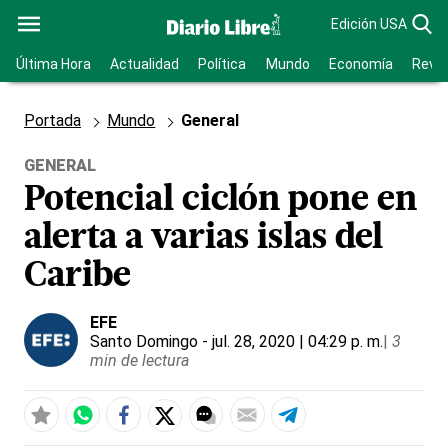
Edición USA
Última Hora
Actualidad
Política
Mundo
Economía
Revis
Portada
Mundo
General
GENERAL
Potencial ciclón pone en
alerta a varias islas del
Caribe
EFE
Santo Domingo
- jul. 28, 2020 | 04:29 p. m.
|
3
min de lectura