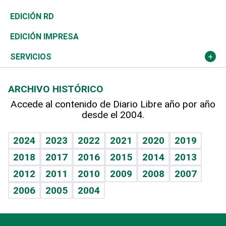
Ocenanía
Telecom.
Sociales
Tenis
El Espía
Historia
Revista
EDICIÓN RD
Caribe
Global y variable
Novedades
Olimpismo
Noticiero Poteleche
Martes de tecnología
Deportes
EDICIÓN IMPRESA
Resto del mundo
Economía personal
Podcast Arte Libre
Más deportes
Columnistas
Cambio climático
Opinión
SERVICIOS
Macroeconomía
Mi mascota
Resultados deportivos
Lecturas
Planeta
Efemérides
ARCHIVO HISTÓRICO
Hablando con el pediatra
Línea de hit
Más firmas
Hecho en casa
Cumpleaños
Accede al contenido de Diario Libre año por año
desde el 2004.
Diario de nutrición
BRV
Mundo gamer
RSS
Vida y familia
TBT Deportivo
Guía del dinero
Horóscopos
2024
2023
2022
2021
2020
2019
Eñe
2018
2017
2016
2015
2014
2013
Crucigramas
2012
2011
2010
2009
2008
2007
Celebrando la vida
2006
2005
2004
Sin complejos
En pocas palabras