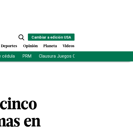
Cambiar a edición USA
Deportes
Opinión
Planeta
Videos
e cédula
PRM
Clausura Juegos Centroamericanos
De la Es
 cinco
mas en