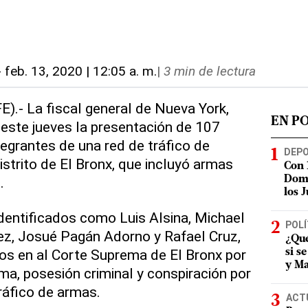
-
feb. 13, 2020 | 12:05 a. m.
|
3 min de lectura
E).- La fiscal general de Nueva York,
EN P
 este jueves la presentación de 107
tegrantes de una red de tráfico de
DEP
istrito de El Bronx, que incluyó armas
Con 
.
Domi
los 
identificados como Luis Alsina, Michael
POLÍ
ez, Josué Pagán Adorno y Rafael Cruz,
¿Qué
os en al Corte Suprema de El Bronx por
si s
y Ma
ma, posesión criminal y conspiración por
tráfico de armas.
ACT