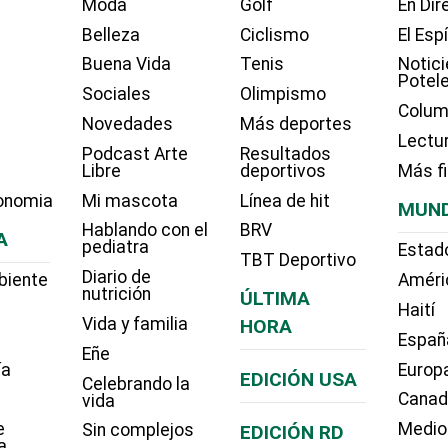
Moda
Golf
En Dir
Belleza
Ciclismo
El Esp
Buena Vida
Tenis
Notici
Potel
Sociales
Olimpismo
Colum
Novedades
Más deportes
Lectu
Podcast Arte
Resultados
Libre
deportivos
Más f
onomia
Mi mascota
Línea de hit
MUN
Hablando con el
BRV
A
pediatra
Estad
TBT Deportivo
Diario de
biente
Améri
nutrición
ÚLTIMA
Haití
Vida y familia
HORA
Españ
Eñe
ía
Europ
EDICIÓN USA
Celebrando la
Cana
vida
e
Medio
Sin complejos
EDICIÓN RD
a