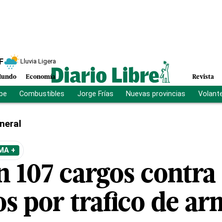
F
Lluvia Ligera
undo
Economía
Revista
ibe
Combustibles
Jorge Frías
Nuevas provincias
Volant
neral
MA +
n 107 cargos contra
s por trafico de ar