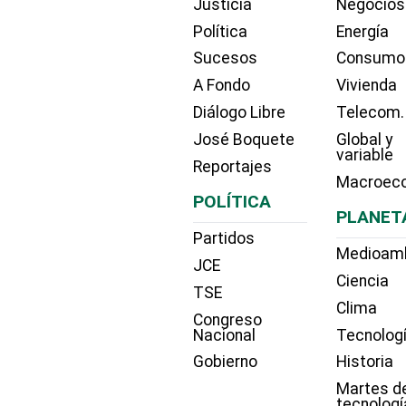
Justicia
Negocios
Política
Energía
Sucesos
Consumo
A Fondo
Vivienda
Diálogo Libre
Telecom.
José Boquete
Global y
variable
Reportajes
Macroec
POLÍTICA
PLANET
Partidos
Medioam
JCE
Ciencia
TSE
Clima
Congreso
Nacional
Tecnolog
Gobierno
Historia
Martes d
tecnologí