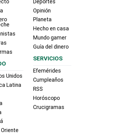
ecto
Deportes
ía
Opinión
ero
Planeta
eche
Hecho en casa
nistas
Mundo gamer
ras
Guía del dinero
irmas
SERVICIOS
DO
Efemérides
os Unidos
Cumpleaños
ca Latina
RSS
Horóscopo
a
Crucigramas
a
dá
 Oriente