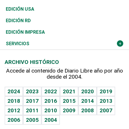
Reportajes
África
Vivienda
Buena Vida
Ciclismo
En Directo
Tecnología
Economía
EDICIÓN USA
Ocenanía
Telecom.
Sociales
Tenis
El Espía
Historia
Revista
EDICIÓN RD
Caribe
Global y variable
Novedades
Olimpismo
Noticiero Poteleche
Martes de tecnología
Deportes
EDICIÓN IMPRESA
Resto del mundo
Economía personal
Podcast Arte Libre
Más deportes
Columnistas
Cambio climático
Opinión
SERVICIOS
Macroeconomía
Mi mascota
Resultados deportivos
Lecturas
Planeta
Efemérides
ARCHIVO HISTÓRICO
Hablando con el pediatra
Línea de hit
Más firmas
Hecho en casa
Cumpleaños
Accede al contenido de Diario Libre año por año
desde el 2004.
Diario de nutrición
BRV
Mundo gamer
RSS
Vida y familia
TBT Deportivo
Guía del dinero
Horóscopos
2024
2023
2022
2021
2020
2019
Eñe
2018
2017
2016
2015
2014
2013
Crucigramas
2012
2011
2010
2009
2008
2007
Celebrando la vida
2006
2005
2004
Sin complejos