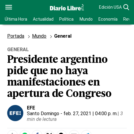
Edición USA
Última Hora
Actualidad
Política
Mundo
Economía
Revis
Portada
Mundo
General
GENERAL
Presidente argentino
pide que no haya
manifestaciones en
apertura de Congreso
EFE
Santo Domingo
- feb. 27, 2021 | 04:00 p. m.
|
3
min de lectura