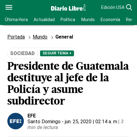
Edición USA
Última Hora
Actualidad
Política
Mundo
Economía
Revis
Portada
Mundo
General
SOCIEDAD
SEGUIR TEMA +
Presidente de Guatemala
destituye al jefe de la
Policía y asume
subdirector
EFE
Santo Domingo
- jun. 25, 2020 | 02:14 a. m.
|
3
min de lectura