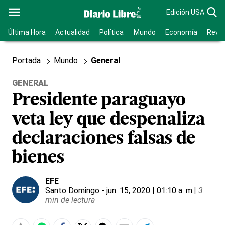
Edición USA
Última Hora
Actualidad
Política
Mundo
Economía
Revis
Portada
Mundo
General
GENERAL
Presidente paraguayo
veta ley que despenaliza
declaraciones falsas de
bienes
EFE
Santo Domingo
- jun. 15, 2020 | 01:10 a. m.
|
3
min de lectura