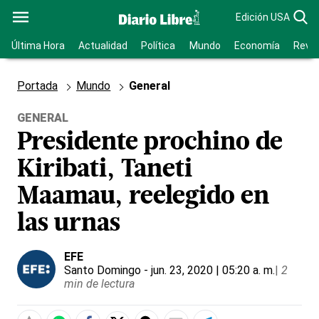
Edición USA
Última Hora
Actualidad
Política
Mundo
Economía
Revis
Portada
Mundo
General
GENERAL
Presidente prochino de
Kiribati, Taneti
Maamau, reelegido en
las urnas
EFE
Santo Domingo
- jun. 23, 2020 | 05:20 a. m.
|
2
min de lectura