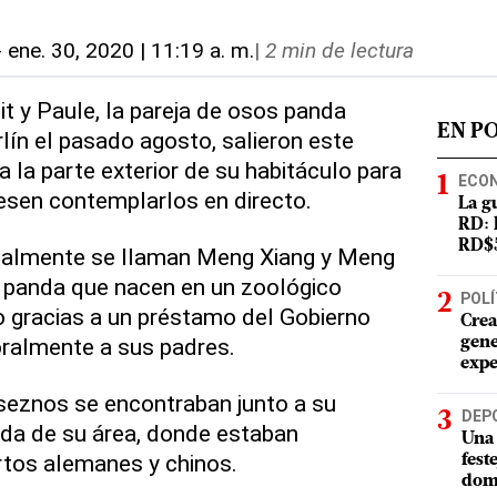
-
ene. 30, 2020 | 11:19 a. m.
|
2 min de lectura
Pit y Paule, la pareja de osos panda
EN P
lín el pasado agosto, salieron este
a la parte exterior de su habitáculo para
ECO
iesen contemplarlos en directo.
La g
RD: 
RD$5
cialmente se llaman Meng Xiang y Meng
s panda que nacen en un zoológico
POLÍ
o gracias a un préstamo del Gobierno
Crea
oralmente a sus padres.
gene
expe
seznos se encontraban junto a su
DEP
ada de su área, donde estaban
Una 
rtos alemanes y chinos.
fest
dom