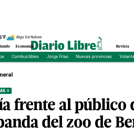
6
°F
Algo De Nubes
undo
Economía
Revista
ibe
Combustibles
Jorge Frías
Nuevas provincias
Volant
neral
MA +
a frente al público 
panda del zoo de Be