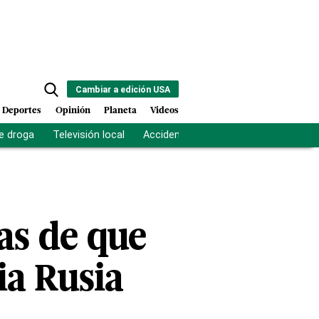
Cambiar a edición USA
Deportes
Opinión
Planeta
Videos
e droga
Televisión local
Accidente Los Ríos
Fuerza antipand
as de que
ia Rusia