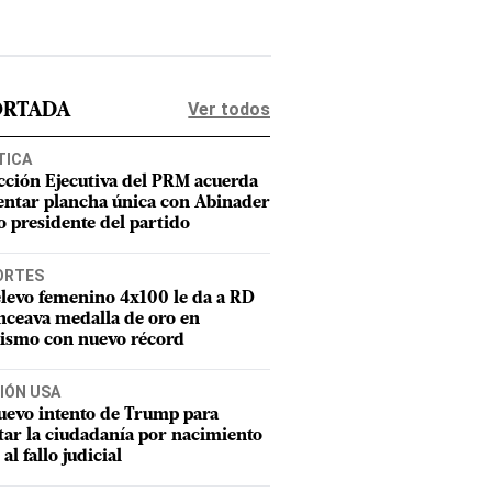
Ver todos
ORTADA
TICA
cción Ejecutiva del PRM acuerda
entar plancha única con Abinader
 presidente del partido
ORTES
elevo femenino 4x100 le da a RD
nceava medalla de oro en
tismo con nuevo récord
IÓN USA
uevo intento de Trump para
tar la ciudadanía por nacimiento
 al fallo judicial