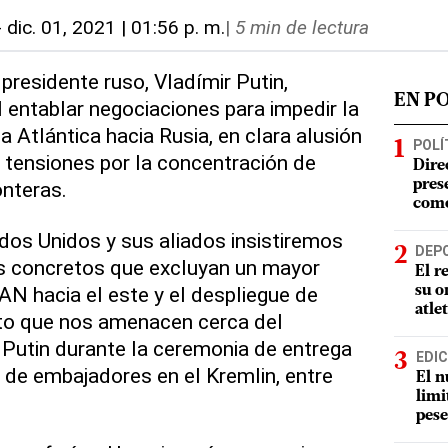
-
dic. 01, 2021 | 01:56 p. m.
|
5 min de lectura
 presidente ruso, Vladímir Putin,
EN P
entablar negociaciones para impedir la
a Atlántica hacia Rusia, en clara alusión
POLÍ
e tensiones por la concentración de
Dire
onteras.
pres
como
ados Unidos y sus aliados insistiremos
DEP
os concretos que excluyan un mayor
El r
N hacia el este y el despliegue de
su o
atle
o que nos amenacen cerca del
ijo Putin durante la ceremonia de entrega
EDIC
 de embajadores en el Kremlin, entre
El n
limi
pese