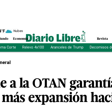
4
°F
Nubes
undo
Economía
Revista
ema Corte
Relevo 4x100
Aranceles de Trump
Decomisos d
neral
e a la OTAN garantí
 más expansión hac