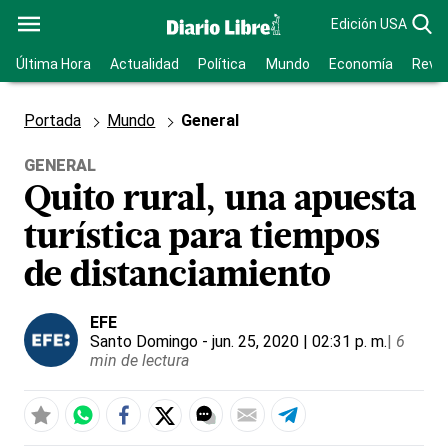
Edición USA
Última Hora
Actualidad
Política
Mundo
Economía
Revis
Portada
Mundo
General
GENERAL
Quito rural, una apuesta
turística para tiempos
de distanciamiento
EFE
Santo Domingo
- jun. 25, 2020 | 02:31 p. m.
|
6
min de lectura