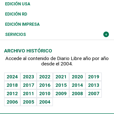
Reportajes
África
Vivienda
Buena Vida
Ciclismo
En Directo
Tecnología
Economía
EDICIÓN USA
Ocenanía
Telecom.
Sociales
Tenis
Frente al Statu Quo
Historia
Revista
EDICIÓN RD
Caribe
Global y variable
Novedades
Olimpismo
El Espía
Martes de tecnología
Deportes
EDICIÓN IMPRESA
Resto del mundo
Economía personal
Podcast Arte Libre
Más deportes
Noticiero Poteleche
Cambio climático
Opinión
SERVICIOS
Macroeconomía
Mi mascota
Resultados deportivos
Columnistas
Planeta
Efemérides
ARCHIVO HISTÓRICO
Hablando con el pediatra
Línea de hit
Lecturas
Hecho en casa
Cumpleaños
Accede al contenido de Diario Libre año por año
desde el 2004.
Diario de nutrición
BRV
Más firmas
Mundo gamer
RSS
Vida y familia
TBT Deportivo
Guía del dinero
Horóscopos
2024
2023
2022
2021
2020
2019
Eñe
2018
2017
2016
2015
2014
2013
Juegos
2012
2011
2010
2009
2008
2007
Celebrando la vida
2006
2005
2004
Sin complejos