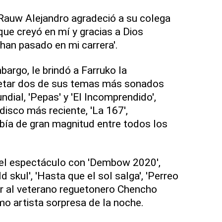
, Rauw Alejandro agradeció a su colega
que creyó en mí y gracias a Dios
an pasado en mi carrera'.
argo, le brindó a Farruko la
retar dos de sus temas más sonados
dial, 'Pepas' y 'El Incomprendido',
disco más reciente, 'La 167',
bía de gran magnitud entre todos los
 el espectáculo con 'Dembow 2020',
ld skul', 'Hasta que el sol salga', 'Perreo
ar al veterano reguetonero Chencho
o artista sorpresa de la noche.