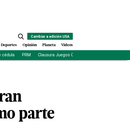
Cambiar a edición USA
Deportes
Opinión
Planeta
Videos
e cédula
PRM
Clausura Juegos Centroamericanos
De la Es
ran
mo parte