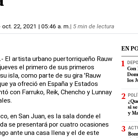
a
-
oct. 22, 2021 | 05:46 a. m.
|
5 min de lectura
EN P
.- El artista urbano puertorriqueño Rauw
DEP
 jueves el primero de sus primeros
Con 
su isla, como parte de su gira 'Rauw
Domi
los 
que ya ofreció en España y Estados
ntó con Farruko, Reik, Chencho y Lunnay
POLÍ
ales.
¿Qué
si s
y Ma
co, en San Juan, es la sala donde el
ada se presentará por cuatro ocasiones
ACT
go ante una casa llena y el de este
Bomb