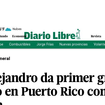
6
°F
Nubes
undo
Economía
Revista
ibe
Combustibles
Jorge Frías
Nuevas provincias
Volant
neral
jandro da primer g
o en Puerto Rico co