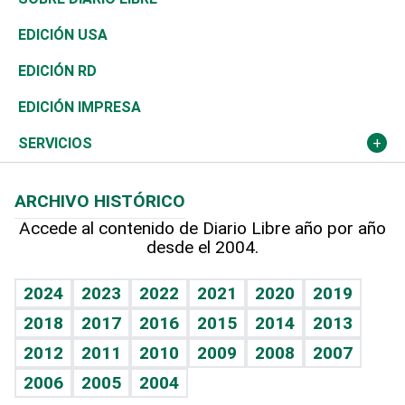
Reportajes
África
Vivienda
Buena Vida
Ciclismo
En Directo
Tecnología
Economía
EDICIÓN USA
Ocenanía
Telecom.
Sociales
Tenis
El Espía
Historia
Revista
EDICIÓN RD
Caribe
Global y variable
Novedades
Olimpismo
Noticiero Poteleche
Martes de tecnología
Deportes
EDICIÓN IMPRESA
Resto del mundo
Economía personal
Podcast Arte Libre
Más deportes
Columnistas
Cambio climático
Opinión
SERVICIOS
Macroeconomía
Mi mascota
Resultados deportivos
Lecturas
Planeta
Efemérides
ARCHIVO HISTÓRICO
Hablando con el pediatra
Línea de hit
Más firmas
Hecho en casa
Cumpleaños
Accede al contenido de Diario Libre año por año
desde el 2004.
Diario de nutrición
BRV
Mundo gamer
RSS
Vida y familia
TBT Deportivo
Guía del dinero
Horóscopos
2024
2023
2022
2021
2020
2019
Eñe
2018
2017
2016
2015
2014
2013
Crucigramas
2012
2011
2010
2009
2008
2007
Celebrando la vida
2006
2005
2004
Sin complejos