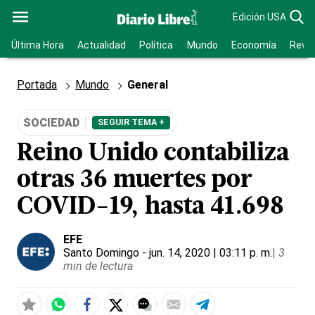
Edición USA
Última Hora
Actualidad
Política
Mundo
Economía
Revis
Portada
Mundo
General
SOCIEDAD
SEGUIR TEMA +
Reino Unido contabiliza
otras 36 muertes por
COVID-19, hasta 41.698
EFE
Santo Domingo
- jun. 14, 2020 | 03:11 p. m.
|
3
min de lectura