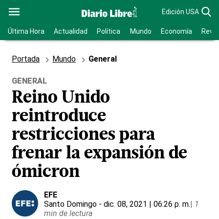
Edición USA
Última Hora
Actualidad
Política
Mundo
Economía
Revis
Portada
Mundo
General
GENERAL
Reino Unido
reintroduce
restricciones para
frenar la expansión de
ómicron
EFE
Santo Domingo
- dic. 08, 2021 | 06:26 p. m.
|
1
min de lectura