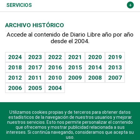
Resto del mundo
Economía personal
Podcast Arte Libre
Más deportes
Columnistas
Cambio climático
Opinión
SERVICIOS
Macroeconomía
Mi mascota
Resultados deportivos
Lecturas
Planeta
Efemérides
ARCHIVO HISTÓRICO
Hablando con el pediatra
Línea de hit
Más firmas
Hecho en casa
Cumpleaños
Accede al contenido de Diario Libre año por año
desde el 2004.
Diario de nutrición
BRV
Mundo gamer
RSS
Vida y familia
TBT Deportivo
Guía del dinero
Horóscopos
2024
2023
2022
2021
2020
2019
Eñe
2018
2017
2016
2015
2014
2013
Crucigramas
2012
2011
2010
2009
2008
2007
Celebrando la vida
2006
2005
2004
Sin complejos
En pocas palabras
Utilizamos cookies propias y de terceros para obtener datos
Descarga nuestras aplicaciones para Android, iOS y
Escuchando al corazón
estadísticos de la navegación de nuestros usuarios y mejorar
sistema Huawei.
nuestros servicios. Esto nos permite personalizar el contenido
que ofrecemos y mostrar publicidad relacionada a sus
Economía Personal
intereses. Si continúa navegando, consideramos que acepta su
uso.