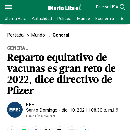
Edición USA
Última Hora
Actualidad
Política
Mundo
Economía
Revis
Portada
Mundo
General
GENERAL
Reparto equitativo de
vacunas es gran reto de
2022, dice directivo de
Pfizer
EFE
Santo Domingo
- dic. 10, 2021 | 08:30 p. m.
|
5
min de lectura