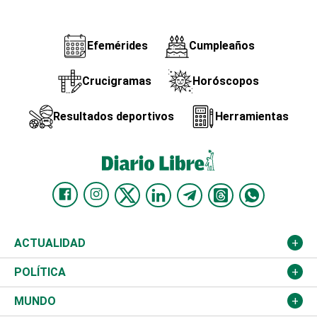
Efemérides
Cumpleaños
Crucigramas
Horóscopos
Resultados deportivos
Herramientas
ACTUALIDAD
Nacional
POLÍTICA
Ciudad
Partidos
MUNDO