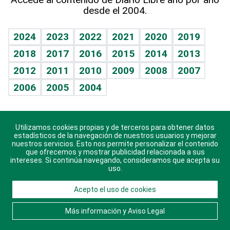
desde el 2004.
Diario de nutrición
BRV
Mundo gamer
RSS
Vida y familia
TBT Deportivo
Guía del dinero
Horóscopos
2024
2023
2022
2021
2020
2019
Eñe
2018
2017
2016
2015
2014
2013
Crucigramas
2012
2011
2010
2009
2008
2007
Celebrando la vida
2006
2005
2004
Sin complejos
En pocas palabras
Utilizamos cookies propias y de terceros para obtener datos
Descarga nuestras aplicaciones para Android, iOS y
Escuchando al corazón
estadísticos de la navegación de nuestros usuarios y mejorar
sistema Huawei.
nuestros servicios. Esto nos permite personalizar el contenido
que ofrecemos y mostrar publicidad relacionada a sus
Economía Personal
intereses. Si continúa navegando, consideramos que acepta su
uso.
Consulta Libre
Acepto el uso de cookies
© 2021 Diario Libre, todos los derechos reservados.
Consulta el
Aviso Legal
. Ponte en
Contacto
con
Más información y Aviso Legal
nosotros y conoce más sobre Diario Libre