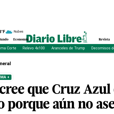
8
°F
Nubes
undo
Economía
Revista
ema Corte
Relevo 4x100
Aranceles de Trump
Decomisos d
neral
EMA +
cree que Cruz Azul 
 porque aún no ase