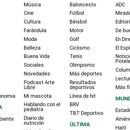
Música
Baloncesto
ADC
Cine
Fútbol
Mirada
Cultura
Béisbol
Editor
Farándula
Motor
De bue
Moda
Golf
En Dir
Belleza
Ciclismo
El Esp
Buena Vida
Tenis
Notici
Potel
Sociales
Olimpismo
Colum
Novedades
Más deportes
Lectu
Podcast Arte
Resultados
Libre
deportivos
Más f
onomia
Mi mascota
Línea de hit
MUN
Hablando con el
BRV
A
pediatra
Estad
TBT Deportivo
Diario de
biente
Améri
nutrición
ÚLTIMA
Haití