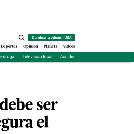
Cambiar a edición USA
Deportes
Opinión
Planeta
Videos
e droga
Televisión local
Accidente Los Ríos
Fuerza antipand
debe ser
gura el