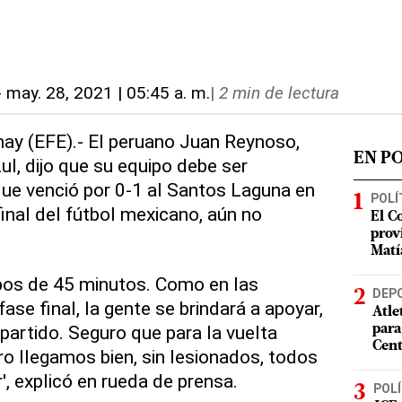
-
may. 28, 2021 | 05:45 a. m.
|
2 min de lectura
ay (EFE).- El peruano Juan Reynoso,
EN P
ul, dijo que su equipo debe ser
e venció por 0-1 al Santos Laguna en
POLÍ
 final del fútbol mexicano, aún no
El C
prov
Matí
os de 45 minutos. Como en las
DEP
fase final, la gente se brindará a apoyar,
Atle
partido. Seguro que para la vuelta
para
Cent
ro llegamos bien, sin lesionados, todos
', explicó en rueda de prensa.
POLÍ