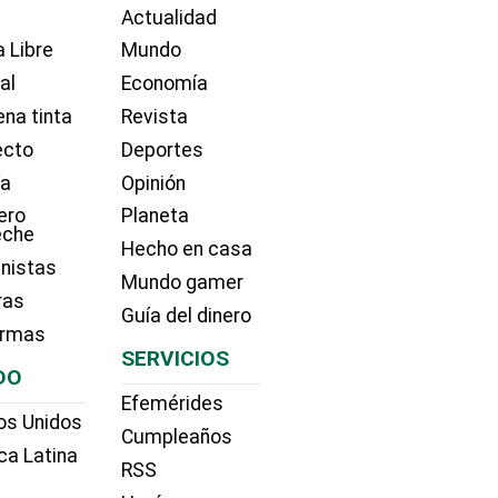
Actualidad
 Libre
Mundo
ial
Economía
na tinta
Revista
ecto
Deportes
ía
Opinión
ero
Planeta
eche
Hecho en casa
nistas
Mundo gamer
ras
Guía del dinero
irmas
SERVICIOS
DO
Efemérides
os Unidos
Cumpleaños
ca Latina
RSS