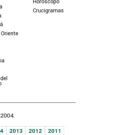
Horóscopo
a
Crucigramas
a
dá
 Oriente
ia
e
 del
o
 2004.
4
2013
2012
2011