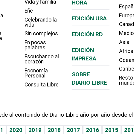
Vida y familia
HORA
Españ
Eñe
ía
Europ
EDICIÓN USA
Celebrando la
Cana
vida
e
Medio
Sin complejos
EDICIÓN RD
a
Asia
En pocas
palabras
EDICIÓN
Africa
Escuchando al
IMPRESA
Ocean
corazón
Carib
Economía
SOBRE
Personal
Resto
DIARIO LIBRE
mund
Consulta Libre
de al contenido de Diario Libre año por año desde el
1
2020
2019
2018
2017
2016
2015
201