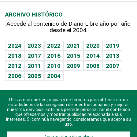
Macroeconomía
Mi mascota
Resultados deportivos
Lecturas
Planeta
Efemérides
ARCHIVO HISTÓRICO
Hablando con el pediatra
Línea de hit
Más firmas
Hecho en casa
Cumpleaños
Accede al contenido de Diario Libre año por año
desde el 2004.
Diario de nutrición
BRV
Mundo gamer
RSS
Vida y familia
TBT Deportivo
Guía del dinero
Horóscopos
2024
2023
2022
2021
2020
2019
Eñe
2018
2017
2016
2015
2014
2013
Crucigramas
2012
2011
2010
2009
2008
2007
Celebrando la vida
2006
2005
2004
Sin complejos
En pocas palabras
Utilizamos cookies propias y de terceros para obtener datos
Descarga nuestras aplicaciones para Android, iOS y
Escuchando al corazón
estadísticos de la navegación de nuestros usuarios y mejorar
sistema Huawei.
nuestros servicios. Esto nos permite personalizar el contenido
que ofrecemos y mostrar publicidad relacionada a sus
Economía Personal
intereses. Si continúa navegando, consideramos que acepta su
uso.
Consulta Libre
Acepto el uso de cookies