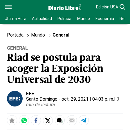
Edición USA
Última Hora
Actualidad
Política
Mundo
Economía
Revis
Portada
Mundo
General
GENERAL
Riad se postula para
acoger la Exposición
Universal de 2030
EFE
Santo Domingo
- oct. 29, 2021 | 04:03 p. m.
|
3
min de lectura