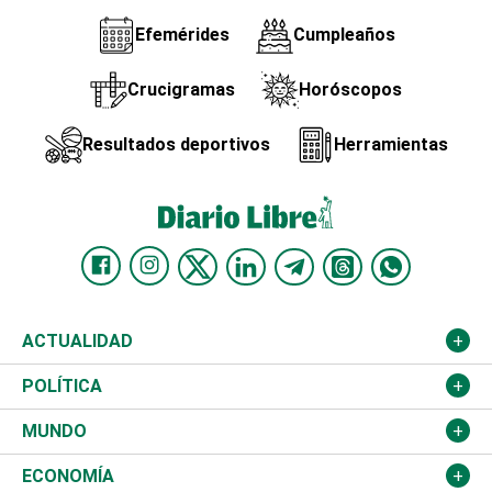
Efemérides
Cumpleaños
Crucigramas
Horóscopos
Resultados deportivos
Herramientas
ACTUALIDAD
Nacional
POLÍTICA
Ciudad
Partidos
MUNDO
Educación
JCE
Estados Unidos
ECONOMÍA