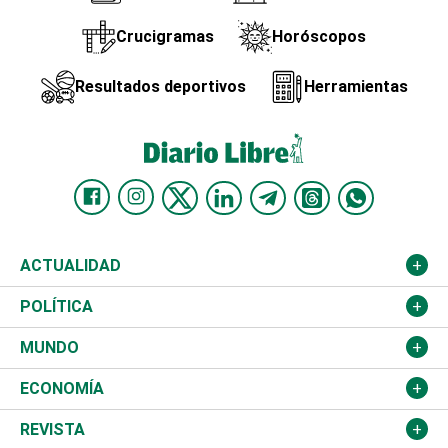
Crucigramas
Horóscopos
Resultados deportivos
Herramientas
ACTUALIDAD
Nacional
POLÍTICA
Ciudad
Partidos
MUNDO
Educación
JCE
Estados Unidos
ECONOMÍA
Salud
TSE
América Latina
Finanzas
REVISTA