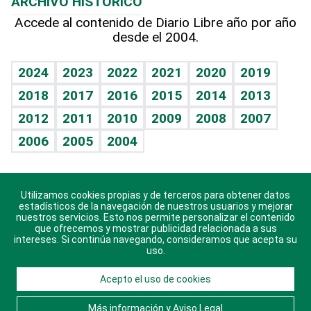
ARCHIVO HISTÓRICO
Hablando con el pediatra
Línea de hit
Más firmas
Hecho en casa
Cumpleaños
Accede al contenido de Diario Libre año por año
desde el 2004.
Diario de nutrición
BRV
Mundo gamer
RSS
Vida y familia
TBT Deportivo
Guía del dinero
Horóscopos
2024
2023
2022
2021
2020
2019
Eñe
2018
2017
2016
2015
2014
2013
Crucigramas
2012
2011
2010
2009
2008
2007
Celebrando la vida
2006
2005
2004
Sin complejos
En pocas palabras
Utilizamos cookies propias y de terceros para obtener datos
Descarga nuestras aplicaciones para Android, iOS y
Escuchando al corazón
estadísticos de la navegación de nuestros usuarios y mejorar
sistema Huawei.
nuestros servicios. Esto nos permite personalizar el contenido
que ofrecemos y mostrar publicidad relacionada a sus
Economía Personal
intereses. Si continúa navegando, consideramos que acepta su
uso.
Consulta Libre
Acepto el uso de cookies
© 2021 Diario Libre, todos los derechos reservados.
Consulta el
Aviso Legal
. Ponte en
Contacto
con
Más información y Aviso Legal