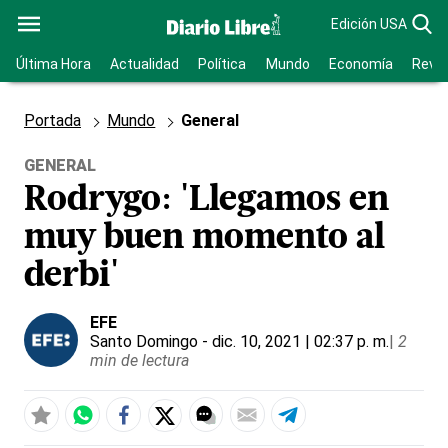
Edición USA
Última Hora
Actualidad
Política
Mundo
Economía
Revis
Portada
Mundo
General
GENERAL
Rodrygo: 'Llegamos en
muy buen momento al
derbi'
EFE
Santo Domingo
- dic. 10, 2021 | 02:37 p. m.
|
2
min de lectura