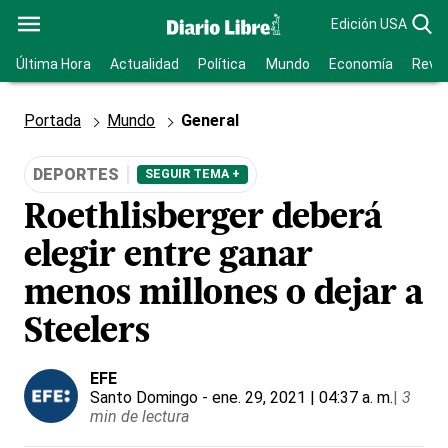
Edición USA
Última Hora
Actualidad
Política
Mundo
Economía
Revis
Portada
Mundo
General
DEPORTES
SEGUIR TEMA +
Roethlisberger deberá
elegir entre ganar
menos millones o dejar a
Steelers
EFE
Santo Domingo
- ene. 29, 2021 | 04:37 a. m.
|
3
min de lectura