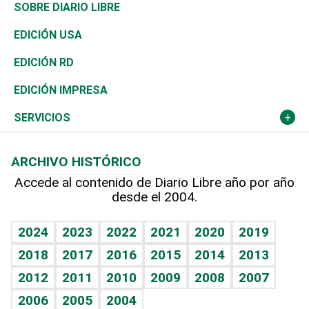
José Boquete
Asia
Consumo
Belleza
Golf
De buena tinta
Clima
Mundo
SOBRE DIARIO LIBRE
Reportajes
África
Vivienda
Buena Vida
Ciclismo
En Directo
Tecnología
Economía
EDICIÓN USA
Ocenanía
Telecom.
Sociales
Tenis
El Espía
Historia
Revista
EDICIÓN RD
Caribe
Global y variable
Novedades
Olimpismo
Noticiero Poteleche
Martes de tecnología
Deportes
EDICIÓN IMPRESA
Resto del mundo
Economía personal
Podcast Arte Libre
Más deportes
Columnistas
Cambio climático
Opinión
SERVICIOS
Macroeconomía
Mi mascota
Resultados deportivos
Lecturas
Planeta
Efemérides
ARCHIVO HISTÓRICO
Hablando con el pediatra
Línea de hit
Más firmas
Hecho en casa
Cumpleaños
Accede al contenido de Diario Libre año por año
desde el 2004.
Diario de nutrición
BRV
Mundo gamer
RSS
Vida y familia
TBT Deportivo
Guía del dinero
Horóscopos
2024
2023
2022
2021
2020
2019
Eñe
2018
2017
2016
2015
2014
2013
Crucigramas
2012
2011
2010
2009
2008
2007
Celebrando la vida
2006
2005
2004
Sin complejos