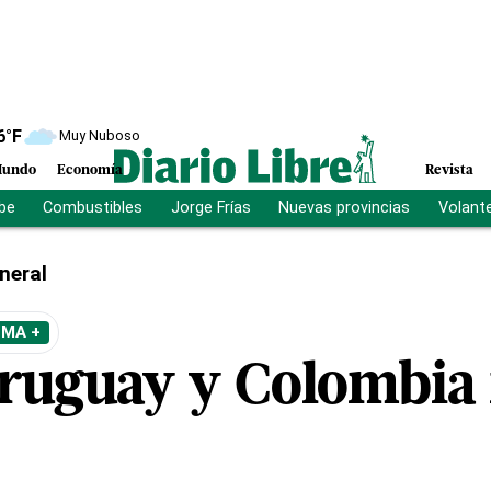
6
°F
Muy Nuboso
undo
Economía
Revista
ibe
Combustibles
Jorge Frías
Nuevas provincias
Volant
neral
EMA +
ruguay y Colombia