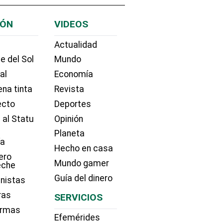
IÓN
VIDEOS
Actualidad
e del Sol
Mundo
ial
Economía
na tinta
Revista
ecto
Deportes
 al Statu
Opinión
Planeta
ía
Hecho en casa
ero
Mundo gamer
eche
Guía del dinero
nistas
ras
SERVICIOS
irmas
Efemérides