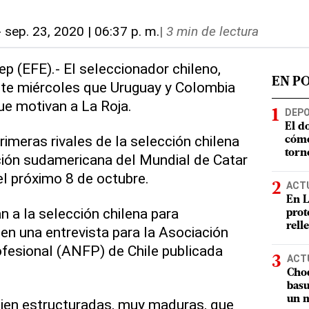
-
sep. 23, 2020 | 06:37 p. m.
|
3 min de lectura
ep (EFE).- El seleccionador chileno,
EN P
ste miércoles que Uruguay y Colombia
e motivan a La Roja.
DEP
El d
imeras rivales de la selección chilena
cómo
torn
ación sudamericana del Mundial de Catar
l próximo 8 de octubre.
ACT
En L
n a la selección chilena para
prot
rell
 en una entrevista para la Asociación
fesional (ANFP) de Chile publicada
ACT
Choq
basu
un m
bien estructuradas, muy maduras, que