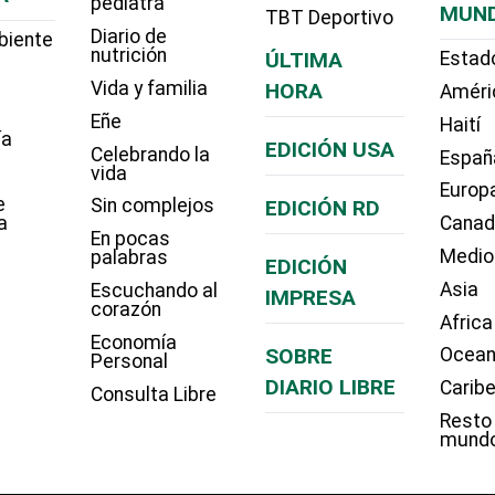
pediatra
MUN
TBT Deportivo
Diario de
biente
nutrición
ÚLTIMA
Estad
Vida y familia
HORA
Améri
Eñe
Haití
ía
EDICIÓN USA
Celebrando la
Españ
vida
Europ
e
Sin complejos
EDICIÓN RD
a
Cana
En pocas
Medio
palabras
EDICIÓN
Asia
Escuchando al
IMPRESA
corazón
Africa
Economía
SOBRE
Ocean
Personal
DIARIO LIBRE
Carib
Consulta Libre
Resto
mund