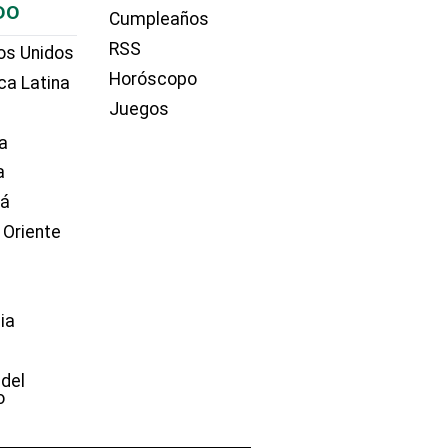
DO
Cumpleaños
RSS
os Unidos
Horóscopo
ca Latina
Juegos
a
a
dá
 Oriente
ia
e
 del
o