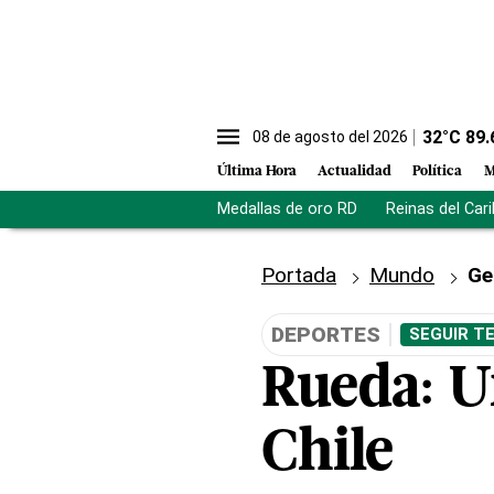
32
°C
89.
08 de agosto del 2026
Última Hora
Actualidad
Política
M
Medallas de oro RD
Reinas del Car
Portada
Mundo
Ge
DEPORTES
SEGUIR T
Rueda: U
Chile