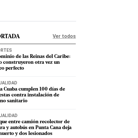
Ver todos
ORTADA
ORTES
ominio de las Reinas del Caribe:
 construyeron otra vez un
eo perfecto
UALIDAD
a Cuaba cumplen 100 días de
estas contra instalación de
eno sanitario
UALIDAD
ue entre camión recolector de
ra y autobús en Punta Cana deja
uerto y dos lesionados