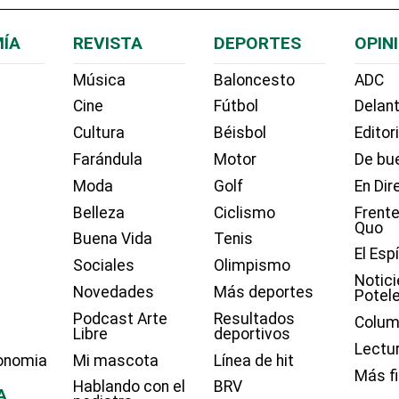
ÍA
REVISTA
DEPORTES
OPIN
Música
Baloncesto
ADC
Cine
Fútbol
Delant
Cultura
Béisbol
Editor
Farándula
Motor
De bue
Moda
Golf
En Dir
Belleza
Ciclismo
Frente
Quo
Buena Vida
Tenis
El Esp
Sociales
Olimpismo
Notici
Novedades
Más deportes
Potel
Podcast Arte
Resultados
Colum
Libre
deportivos
Lectu
onomia
Mi mascota
Línea de hit
Más f
Hablando con el
BRV
A