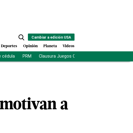
Cambiar a edición USA
Deportes
Opinión
Planeta
Videos
e cédula
PRM
Clausura Juegos Centroamericanos
De la Es
 motivan a