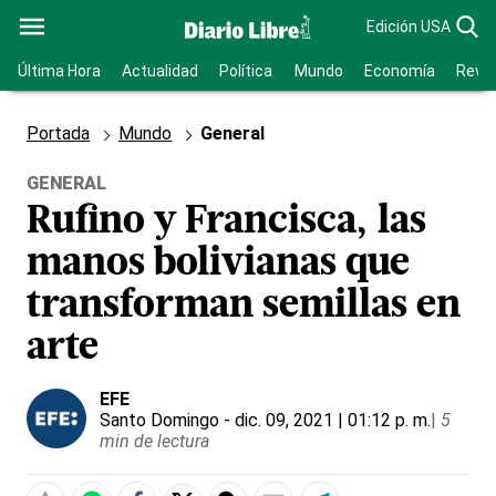
Edición USA
Última Hora
Actualidad
Política
Mundo
Economía
Revis
Portada
Mundo
General
GENERAL
Rufino y Francisca, las
manos bolivianas que
transforman semillas en
arte
EFE
Santo Domingo
- dic. 09, 2021 | 01:12 p. m.
|
5
min de lectura