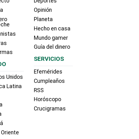
ecto
Deportes
ía
Opinión
ero
Planeta
eche
Hecho en casa
nistas
Mundo gamer
ras
Guía del dinero
irmas
SERVICIOS
DO
Efemérides
os Unidos
Cumpleaños
ca Latina
RSS
Horóscopo
a
Crucigramas
a
dá
 Oriente