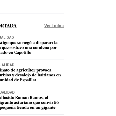
Ver todos
ORTADA
UALIDAD
stigo que se negó a disparar: la
a que sostuvo una condena por
tado en Capotillo
UALIDAD
inato de agricultor provoca
urbios y desalojo de haitianos en
nidad de Espaillat
UALIDAD
allecido Román Ramos, el
grante asturiano que convirtió
pequeña tienda en un gigante