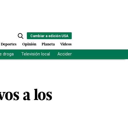
Cambiar a edición USA
Deportes
Opinión
Planeta
Videos
e droga
Televisión local
Accidente Los Ríos
Fuerza antipand
vos a los