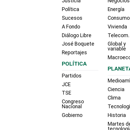
Justicia
Negocios
Política
Energía
Sucesos
Consumo
A Fondo
Vivienda
Diálogo Libre
Telecom.
José Boquete
Global y
variable
Reportajes
Macroec
POLÍTICA
PLANET
Partidos
Medioam
JCE
Ciencia
TSE
Clima
Congreso
Nacional
Tecnolog
Gobierno
Historia
Martes d
tecnologí