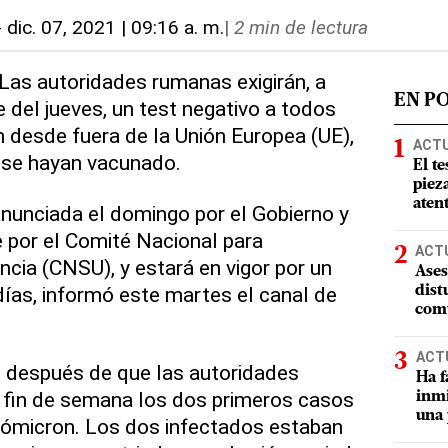
-
dic. 07, 2021 | 09:16 a. m.
|
2 min de lectura
 Las autoridades rumanas exigirán, a
EN P
 del jueves, un test negativo a todos
n desde fuera de la Unión Europea (UE),
ACT
 se hayan vacunado.
El te
piez
aten
nunciada el domingo por el Gobierno y
e por el Comité Nacional para
ACT
cia (CNSU), y estará en vigor por un
Ases
ías, informó este martes el canal de
dist
comu
ACT
e después de que las autoridades
Ha f
 fin de semana los dos primeros casos
inmi
una 
e ómicron. Los dos infectados estaban