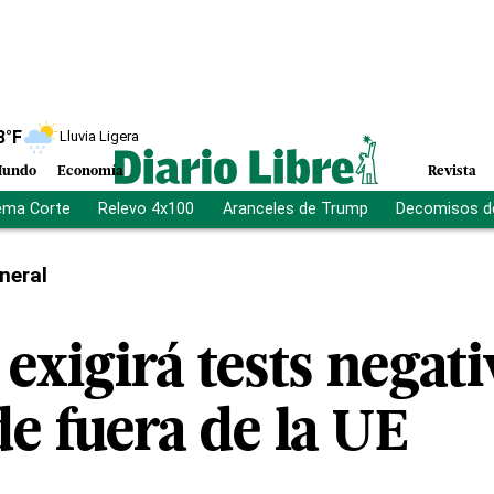
8
°F
Lluvia Ligera
undo
Economía
Revista
ema Corte
Relevo 4x100
Aranceles de Trump
Decomisos d
neral
xigirá tests negati
de fuera de la UE