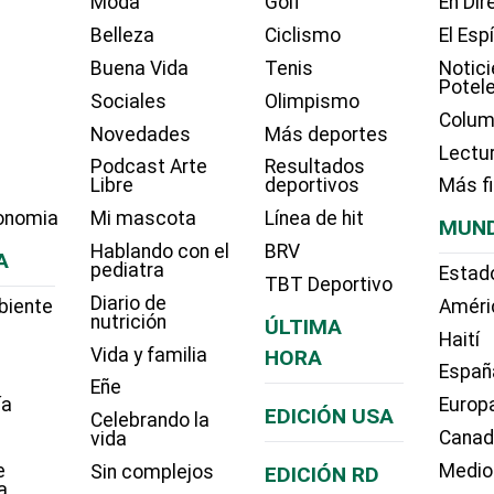
Moda
Golf
En Dir
Belleza
Ciclismo
El Esp
Buena Vida
Tenis
Notici
Potel
Sociales
Olimpismo
Colum
Novedades
Más deportes
Lectu
Podcast Arte
Resultados
Libre
deportivos
Más f
onomia
Mi mascota
Línea de hit
MUN
Hablando con el
BRV
A
pediatra
Estad
TBT Deportivo
Diario de
biente
Améri
nutrición
ÚLTIMA
Haití
Vida y familia
HORA
Españ
Eñe
ía
Europ
EDICIÓN USA
Celebrando la
Cana
vida
e
Medio
Sin complejos
EDICIÓN RD
a