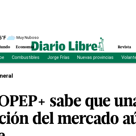
6
°F
Muy Nuboso
undo
Economía
Revista
ibe
Combustibles
Jorge Frías
Nuevas provincias
Volant
neral
a OPEP+ sabe que un
ción del mercado aú