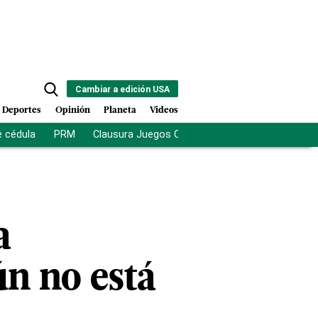
Cambiar a edición USA
Deportes
Opinión
Planeta
Videos
e cédula
PRM
Clausura Juegos Centroamericanos
De la Es
a
n no está