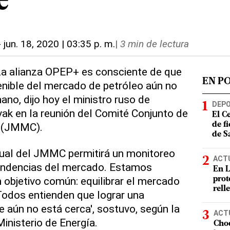
e
-
jun. 18, 2020 | 03:35 p. m.
|
3 min de lectura
La alianza OPEP+ es consciente de que
EN P
enible del mercado de petróleo aún no
ano, dijo hoy el ministro ruso de
DEP
ak en la reunión del Comité Conjunto de
El C
l (JMMC).
de f
de S
ual del JMMC permitirá un monitoreo
ACT
tendencias del mercado. Estamos
En L
objetivo común: equilibrar el mercado
prot
rell
Todos entienden que lograr una
e aún no está cerca', sostuvo, según la
ACT
inisterio de Energía.
Choq