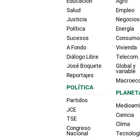
Educación
Agro
Salud
Empleo
Justicia
Negocios
Política
Energía
Sucesos
Consumo
A Fondo
Vivienda
Diálogo Libre
Telecom.
José Boquete
Global y
variable
Reportajes
Macroec
POLÍTICA
PLANET
Partidos
Medioam
JCE
Ciencia
TSE
Clima
Congreso
Nacional
Tecnolog