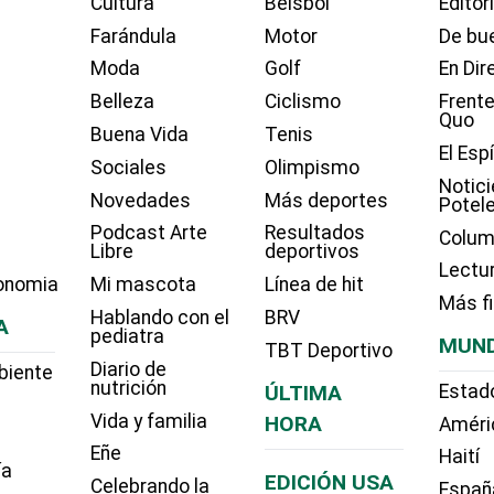
Cultura
Béisbol
Editor
Farándula
Motor
De bue
Moda
Golf
En Dir
Belleza
Ciclismo
Frente
Quo
Buena Vida
Tenis
El Esp
Sociales
Olimpismo
Notici
Novedades
Más deportes
Potel
Podcast Arte
Resultados
Colum
Libre
deportivos
Lectu
onomia
Mi mascota
Línea de hit
Más f
Hablando con el
BRV
A
pediatra
MUN
TBT Deportivo
Diario de
biente
nutrición
ÚLTIMA
Estad
Vida y familia
HORA
Améri
Eñe
Haití
ía
EDICIÓN USA
Celebrando la
Españ