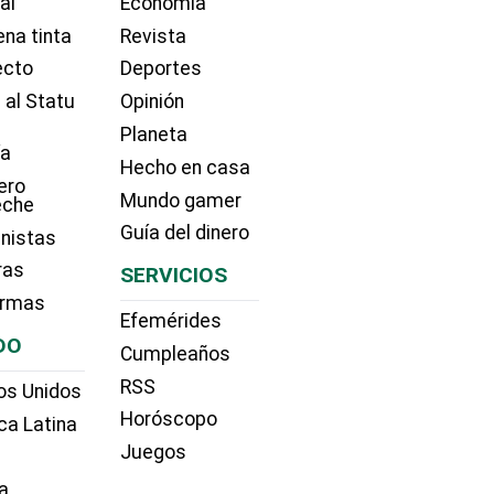
ial
Economía
na tinta
Revista
ecto
Deportes
 al Statu
Opinión
Planeta
ía
Hecho en casa
ero
Mundo gamer
eche
Guía del dinero
nistas
ras
SERVICIOS
irmas
Efemérides
DO
Cumpleaños
RSS
os Unidos
Horóscopo
ca Latina
Juegos
a