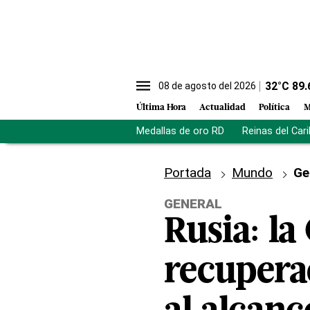
32
°C
89.
08 de agosto del 2026
Última Hora
Actualidad
Política
M
Medallas de oro RD
Reinas del Car
Portada
Mundo
Ge
GENERAL
Rusia: l
recupera