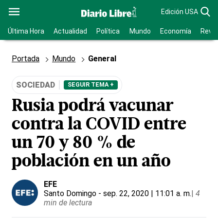
Edición USA
Última Hora
Actualidad
Política
Mundo
Economía
Revis
Portada
Mundo
General
SOCIEDAD
SEGUIR TEMA +
Rusia podrá vacunar
contra la COVID entre
un 70 y 80 % de
población en un año
EFE
Santo Domingo
- sep. 22, 2020 | 11:01 a. m.
|
4
min de lectura