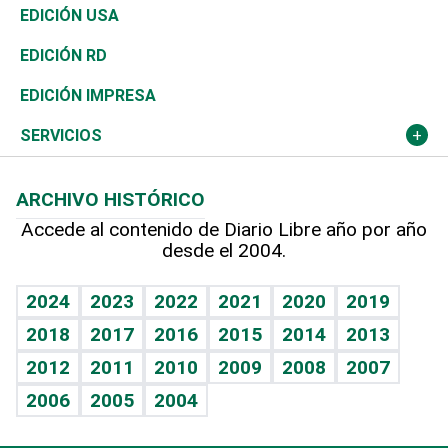
Reportajes
África
Vivienda
Buena Vida
Ciclismo
En Directo
Tecnología
Economía
EDICIÓN USA
Ocenanía
Telecom.
Sociales
Tenis
El Espía
Historia
Revista
EDICIÓN RD
Caribe
Global y variable
Novedades
Olimpismo
Noticiero Poteleche
Martes de tecnología
Deportes
EDICIÓN IMPRESA
Resto del mundo
Economía personal
Podcast Arte Libre
Más deportes
Columnistas
Cambio climático
Opinión
SERVICIOS
Macroeconomía
Mi mascota
Resultados deportivos
Lecturas
Planeta
Efemérides
ARCHIVO HISTÓRICO
Hablando con el pediatra
Línea de hit
Más firmas
Hecho en casa
Cumpleaños
Accede al contenido de Diario Libre año por año
desde el 2004.
Diario de nutrición
BRV
Mundo gamer
RSS
Vida y familia
TBT Deportivo
Guía del dinero
Horóscopos
2024
2023
2022
2021
2020
2019
Eñe
2018
2017
2016
2015
2014
2013
Crucigramas
2012
2011
2010
2009
2008
2007
Celebrando la vida
2006
2005
2004
Sin complejos