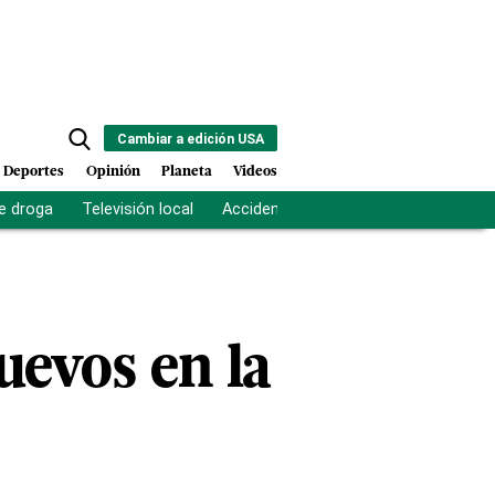
Cambiar a edición USA
Deportes
Opinión
Planeta
Videos
e droga
Televisión local
Accidente Los Ríos
Fuerza antipand
uevos en la