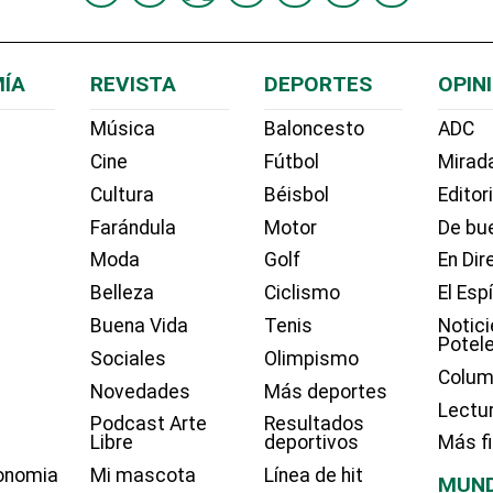
ÍA
REVISTA
DEPORTES
OPIN
Música
Baloncesto
ADC
Cine
Fútbol
Mirada
Cultura
Béisbol
Editor
Farándula
Motor
De bue
Moda
Golf
En Dir
Belleza
Ciclismo
El Esp
Buena Vida
Tenis
Notici
Potel
Sociales
Olimpismo
Colum
Novedades
Más deportes
Lectu
Podcast Arte
Resultados
Libre
deportivos
Más f
onomia
Mi mascota
Línea de hit
MUN