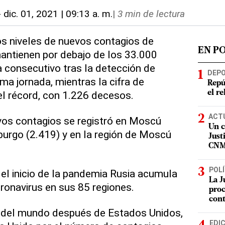
-
dic. 01, 2021 | 09:13 a. m.
|
3 min de lectura
os niveles de nuevos contagios de
EN P
antienen por debajo de los 33.000
a consecutivo tras la detección de
DEP
ma jornada, mientras la cifra de
Repú
l récord, con 1.226 decesos.
el r
ACT
vos contagios se registró en Moscú
Un c
burgo (2.419) y en la región de Moscú
Just
CN
POLÍ
l inicio de la pandemia Rusia acumula
La J
onavirus en sus 85 regiones.
proc
con
ís del mundo después de Estados Unidos,
EDI