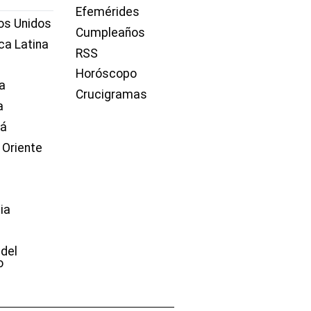
Efemérides
os Unidos
Cumpleaños
ca Latina
RSS
Horóscopo
a
Crucigramas
a
dá
 Oriente
ia
e
 del
o