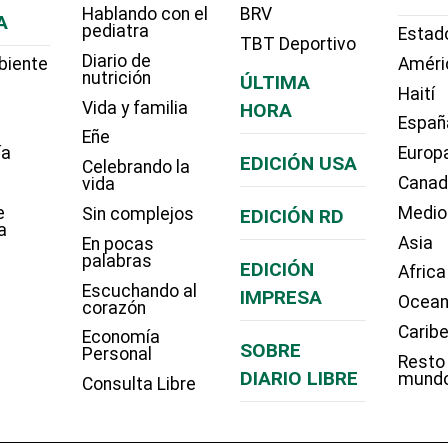
Hablando con el
BRV
A
pediatra
Estad
TBT Deportivo
Diario de
biente
Améri
nutrición
ÚLTIMA
Haití
Vida y familia
HORA
Españ
Eñe
ía
Europ
EDICIÓN USA
Celebrando la
Cana
vida
e
Medio
Sin complejos
EDICIÓN RD
a
Asia
En pocas
palabras
EDICIÓN
Africa
Escuchando al
IMPRESA
Ocean
corazón
Carib
Economía
SOBRE
Personal
Resto
DIARIO LIBRE
mund
Consulta Libre