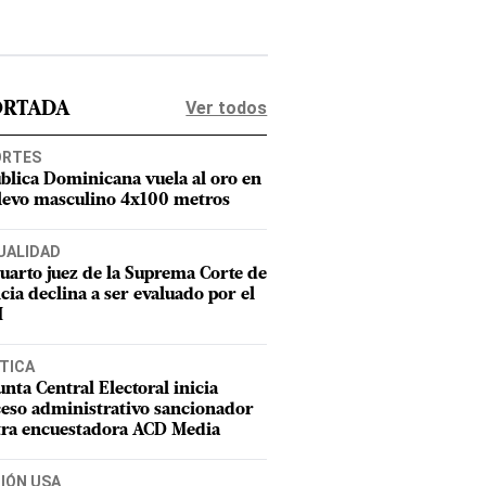
Ver todos
ORTADA
ORTES
blica Dominicana vuela al oro en
elevo masculino 4x100 metros
UALIDAD
uarto juez de la Suprema Corte de
icia declina a ser evaluado por el
M
TICA
unta Central Electoral inicia
eso administrativo sancionador
tra encuestadora ACD Media
CIÓN USA