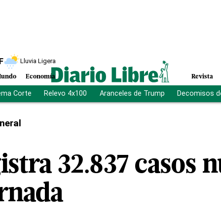
F
Lluvia Ligera
undo
Economía
Revista
ema Corte
Relevo 4x100
Aranceles de Trump
Decomisos d
neral
istra 32.837 casos n
ornada