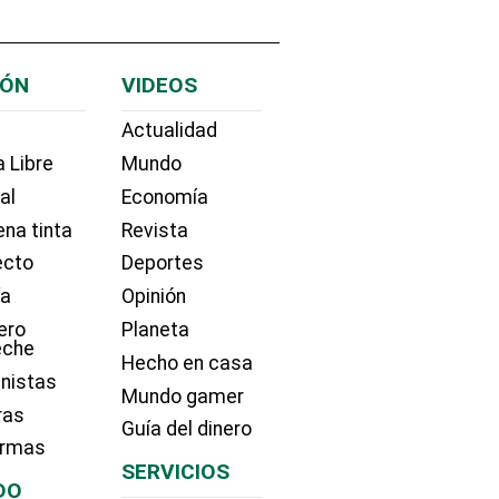
IÓN
VIDEOS
Actualidad
 Libre
Mundo
ial
Economía
na tinta
Revista
ecto
Deportes
ía
Opinión
ero
Planeta
eche
Hecho en casa
nistas
Mundo gamer
ras
Guía del dinero
irmas
SERVICIOS
DO