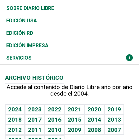
José Boquete
Asia
Consumo
Belleza
Golf
De buena tinta
Clima
Mundo
SOBRE DIARIO LIBRE
Reportajes
África
Vivienda
Buena Vida
Ciclismo
En Directo
Tecnología
Economía
EDICIÓN USA
Ocenanía
Telecom.
Sociales
Tenis
El Espía
Historia
Revista
EDICIÓN RD
Caribe
Global y variable
Novedades
Olimpismo
Noticiero Poteleche
Martes de tecnología
Deportes
EDICIÓN IMPRESA
Resto del mundo
Economía personal
Podcast Arte Libre
Más deportes
Columnistas
Cambio climático
Opinión
SERVICIOS
Macroeconomía
Mi mascota
Resultados deportivos
Lecturas
Planeta
Efemérides
ARCHIVO HISTÓRICO
Hablando con el pediatra
Línea de hit
Más firmas
Hecho en casa
Cumpleaños
Accede al contenido de Diario Libre año por año
desde el 2004.
Diario de nutrición
BRV
Mundo gamer
RSS
Vida y familia
TBT Deportivo
Guía del dinero
Horóscopos
2024
2023
2022
2021
2020
2019
Eñe
2018
2017
2016
2015
2014
2013
Crucigramas
2012
2011
2010
2009
2008
2007
Celebrando la vida