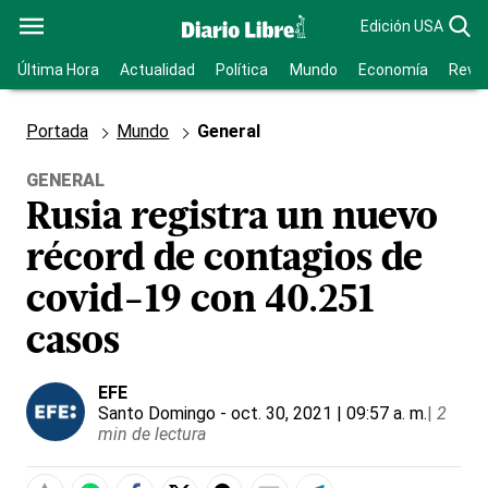
Edición USA
Última Hora
Actualidad
Política
Mundo
Economía
Revis
Portada
Mundo
General
GENERAL
Rusia registra un nuevo
récord de contagios de
covid-19 con 40.251
casos
EFE
Santo Domingo
- oct. 30, 2021 | 09:57 a. m.
|
2
min de lectura