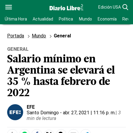
Edición USA
Última Hora
Actualidad
Política
Mundo
Economía
Revis
Portada
Mundo
General
GENERAL
Salario mínimo en
Argentina se elevará el
35 % hasta febrero de
2022
EFE
Santo Domingo
- abr. 27, 2021 | 11:16 p. m.
|
3
min de lectura