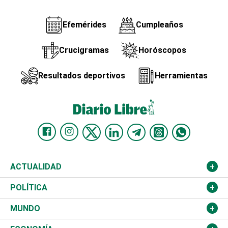
Efemérides
Cumpleaños
Crucigramas
Horóscopos
Resultados deportivos
Herramientas
ACTUALIDAD
Nacional
POLÍTICA
Ciudad
Partidos
MUNDO