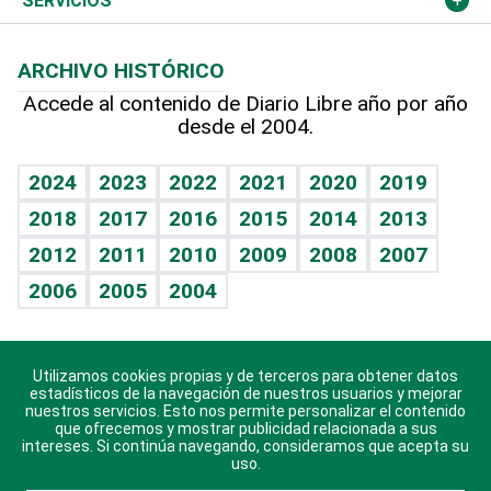
Opinión
SERVICIOS
Macroeconomía
Mi mascota
Resultados deportivos
Lecturas
Planeta
Efemérides
ARCHIVO HISTÓRICO
Hablando con el pediatra
Línea de hit
Más firmas
Hecho en casa
Cumpleaños
Accede al contenido de Diario Libre año por año
desde el 2004.
Diario de nutrición
BRV
Mundo gamer
RSS
Vida y familia
TBT Deportivo
Guía del dinero
Horóscopos
2024
2023
2022
2021
2020
2019
Eñe
2018
2017
2016
2015
2014
2013
Crucigramas
2012
2011
2010
2009
2008
2007
Celebrando la vida
2006
2005
2004
Sin complejos
En pocas palabras
Utilizamos cookies propias y de terceros para obtener datos
Descarga nuestras aplicaciones para Android, iOS y
Escuchando al corazón
estadísticos de la navegación de nuestros usuarios y mejorar
sistema Huawei.
nuestros servicios. Esto nos permite personalizar el contenido
que ofrecemos y mostrar publicidad relacionada a sus
Economía Personal
intereses. Si continúa navegando, consideramos que acepta su
uso.
Consulta Libre