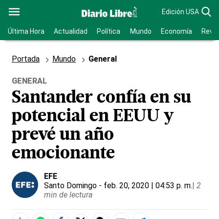
Edición USA
Última Hora
Actualidad
Política
Mundo
Economía
Revis
Portada
Mundo
General
GENERAL
Santander confía en su
potencial en EEUU y
prevé un año
emocionante
EFE
Santo Domingo
- feb. 20, 2020 | 04:53 p. m.
|
2
min de lectura