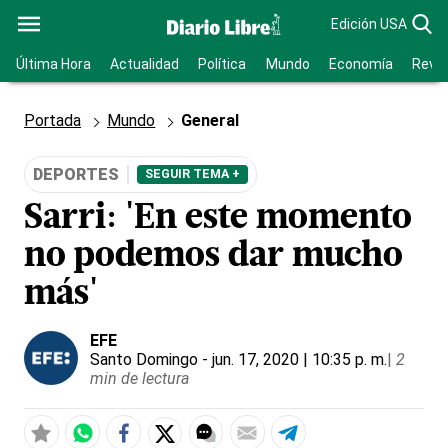
Edición USA
Última Hora
Actualidad
Política
Mundo
Economía
Revis
Portada
Mundo
General
DEPORTES
SEGUIR TEMA +
Sarri: 'En este momento
no podemos dar mucho
más'
EFE
Santo Domingo
- jun. 17, 2020 | 10:35 p. m.
|
2
min de lectura