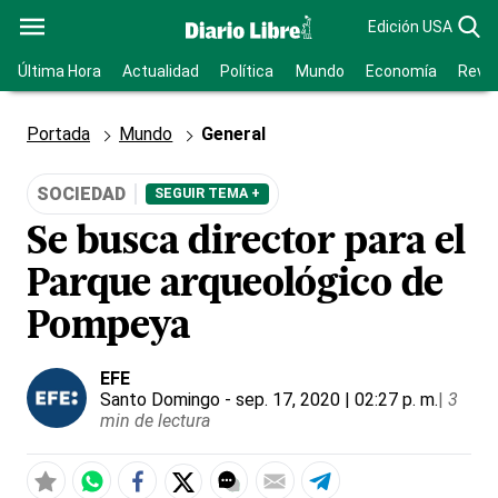
Edición USA
Última Hora
Actualidad
Política
Mundo
Economía
Revis
Portada
Mundo
General
SOCIEDAD
SEGUIR TEMA +
Se busca director para el
Parque arqueológico de
Pompeya
EFE
Santo Domingo
- sep. 17, 2020 | 02:27 p. m.
|
3
min de lectura