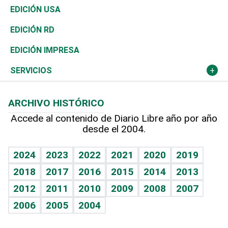
Reportajes
África
Vivienda
Buena Vida
Ciclismo
En Directo
Tecnología
Economía
EDICIÓN USA
Ocenanía
Telecom.
Sociales
Tenis
El Espía
Historia
Revista
EDICIÓN RD
Caribe
Global y variable
Novedades
Olimpismo
Noticiero Poteleche
Martes de tecnología
Deportes
EDICIÓN IMPRESA
Resto del mundo
Economía personal
Podcast Arte Libre
Más deportes
Columnistas
Cambio climático
Opinión
SERVICIOS
Macroeconomía
Mi mascota
Resultados deportivos
Lecturas
Planeta
Efemérides
ARCHIVO HISTÓRICO
Hablando con el pediatra
Línea de hit
Más firmas
Hecho en casa
Cumpleaños
Accede al contenido de Diario Libre año por año
desde el 2004.
Diario de nutrición
BRV
Mundo gamer
RSS
Vida y familia
TBT Deportivo
Guía del dinero
Horóscopos
2024
2023
2022
2021
2020
2019
Eñe
2018
2017
2016
2015
2014
2013
Crucigramas
2012
2011
2010
2009
2008
2007
Celebrando la vida
2006
2005
2004
Sin complejos