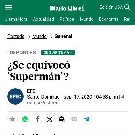
Edición USA
Última Hora
Actualidad
Política
Mundo
Economía
Revis
Portada
Mundo
General
DEPORTES
SEGUIR TEMA +
¿Se equivocó
'Supermán'?
EFE
Santo Domingo
- sep. 17, 2020 | 04:58 p. m.
|
4
min de lectura