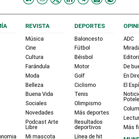
ÍA
REVISTA
DEPORTES
OPIN
Música
Baloncesto
ADC
Cine
Fútbol
Mirada
Cultura
Béisbol
Editor
Farándula
Motor
De bue
Moda
Golf
En Dir
Belleza
Ciclismo
El Esp
Buena Vida
Tenis
Notici
Potel
Sociales
Olimpismo
Colum
Novedades
Más deportes
Lectu
Podcast Arte
Resultados
Libre
deportivos
Más f
onomia
Mi mascota
Línea de hit