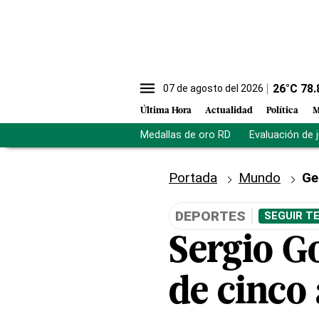
26
°C
78.
07 de agosto del 2026
Última Hora
Actualidad
Política
M
Medallas de oro RD
Evaluación de 
Portada
Mundo
Ge
DEPORTES
SEGUIR T
Sergio G
de cinco 