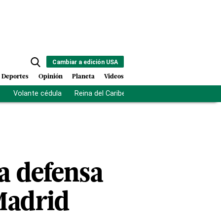
Cambiar a edición USA
Deportes
Opinión
Planeta
Videos
s
Volante cédula
Reina del Caribe
Clausura Juegos Centro
a defensa
 Madrid