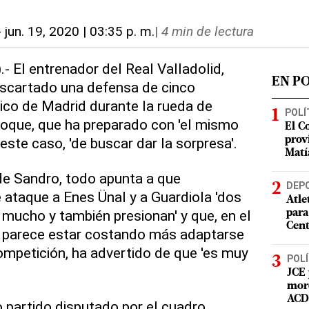
-
jun. 19, 2020 | 03:35 p. m.
|
4 min de lectura
).- El entrenador del Real Valladolid,
EN P
escartado una defensa de cinco
tico de Madrid durante la rueda de
POLÍ
hoque, que ha preparado con 'el mismo
El C
 este caso, 'de buscar dar la sorpresa'.
prov
Matí
de Sandro, todo apunta a que
DEP
ataque a Enes Ünal y a Guardiola 'dos
Atle
 mucho y también presionan' y que, en el
para
Cent
e parece estar costando más adaptarse
ompetición, ha advertido de que 'es muy
POLÍ
JCE 
mord
ACD 
o partido disputado por el cuadro