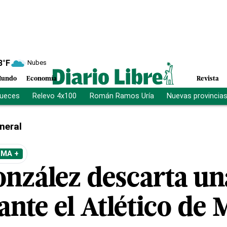
8
°F
Nubes
undo
Economía
Revista
jueces
Relevo 4x100
Román Ramos Uría
Nuevas provincia
neral
EMA +
onzález descarta un
ante el Atlético de