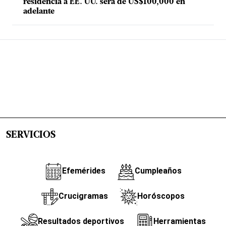
residencia a EE. UU. será de US$100,000 en
adelante
SERVICIOS
Efemérides
Cumpleaños
Crucigramas
Horóscopos
Resultados deportivos
Herramientas