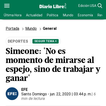
Edición USA
Última Hora
Actualidad
Política
Mundo
Economía
Revis
Portada
Mundo
General
DEPORTES
SEGUIR TEMA +
Simeone: 'No es
momento de mirarse al
espejo, sino de trabajar y
ganar'
EFE
Santo Domingo
- jun. 22, 2020 | 03:44 p. m.
|
6
min de lectura