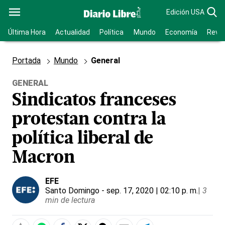
Edición USA
Última Hora
Actualidad
Política
Mundo
Economía
Revis
Portada
Mundo
General
GENERAL
Sindicatos franceses
protestan contra la
política liberal de
Macron
EFE
Santo Domingo
- sep. 17, 2020 | 02:10 p. m.
|
3
min de lectura