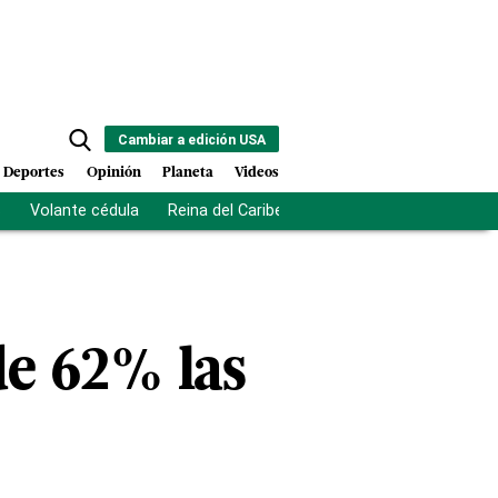
Cambiar a edición USA
Deportes
Opinión
Planeta
Videos
s
Volante cédula
Reina del Caribe
Clausura Juegos Centro
de 62% las