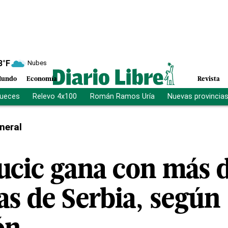
8
°F
Nubes
undo
Economía
Revista
jueces
Relevo 4x100
Román Ramos Uría
Nuevas provincia
neral
ucic gana con más 
vas de Serbia, según