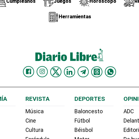
Cumpleaños
Juegos
Horóscopo
R
Herramientas
ÍA
REVISTA
DEPORTES
OPIN
Música
Baloncesto
ADC
Cine
Fútbol
Delant
Cultura
Béisbol
Editor