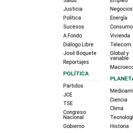
Salud
Empleo
Justicia
Negocios
Política
Energía
Sucesos
Consumo
A Fondo
Vivienda
Diálogo Libre
Telecom.
José Boquete
Global y
variable
Reportajes
Macroec
POLÍTICA
PLANET
Partidos
Medioam
JCE
Ciencia
TSE
Clima
Congreso
Nacional
Tecnolog
Gobierno
Historia