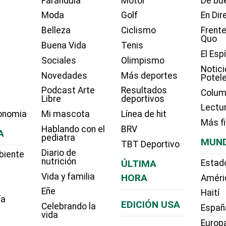
Farándula
Motor
De bue
Moda
Golf
En Dir
Belleza
Ciclismo
Frente
Quo
Buena Vida
Tenis
El Esp
Sociales
Olimpismo
Notici
Novedades
Más deportes
Potel
Podcast Arte
Resultados
Colum
Libre
deportivos
Lectu
onomia
Mi mascota
Línea de hit
Más f
Hablando con el
BRV
A
pediatra
MUN
TBT Deportivo
Diario de
biente
nutrición
ÚLTIMA
Estad
Vida y familia
HORA
Améri
Eñe
Haití
ía
EDICIÓN USA
Celebrando la
Españ
vida
Europ