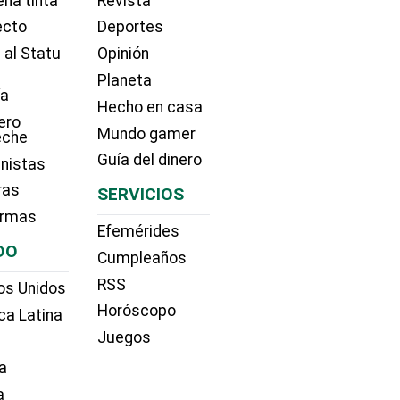
na tinta
Revista
ecto
Deportes
 al Statu
Opinión
Planeta
ía
Hecho en casa
ero
Mundo gamer
eche
Guía del dinero
nistas
ras
SERVICIOS
irmas
Efemérides
DO
Cumpleaños
RSS
os Unidos
Horóscopo
ca Latina
Juegos
a
a