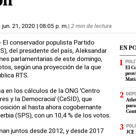
ón
-
jun. 21, 2020 | 08:05 p. m.
|
2 min de lectura
- El conservador populista Partido
EN P
S), del presidente del país, Aleksandar
ones parlamentarias de este domingo,
POLÍ
otos, según una proyección de la que
El C
ública RTS.
prov
Matí
a en los cálculos de la ONG 'Centro
DEP
bres y la Democracia' (CeSID), que
Atle
osición al hasta ahora cogobernante
para
Cent
erbia (SPS), con un 10,4 % de los votos.
POLÍ
rnan juntos desde 2012, y desde 2017
JCE 