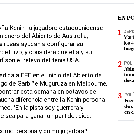
EN P
ofia Kenin, la jugadora estadounidense
DEP
 enero del Abierto de Australia,
Mari
s rusas ayudan a configurar su
los 
Jueg
etitivo, y considera que ella y su
f son el relevo del tenis USA.
POLÍ
Abin
dida a EFE en el inicio del Abierto de
inno
desa
dugo de Garbiñe Muguruza en Melbourne,
ncontrar esta semana en octavos de
POLÍ
ucha diferencia entre la Kenin personal
Fuer
neo. 'En la pista soy guerrera y
de c
en e
e sea para ganar un partido', dice.
e como persona y como jugadora?