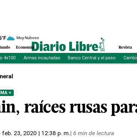
6
°F
Muy Nuboso
undo
Economía
Revista
vo 4x100
Armas incautadas
Banco Central y el peso
Cambio
neral
EMA +
in, raíces rusas pa
-
feb. 23, 2020 | 12:38 p. m.
|
6 min de lectura