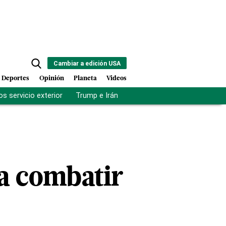
Cambiar a edición USA
Deportes
Opinión
Planeta
Videos
s servicio exterior
Trump e Irán
Fuerza antipandillas Haití
ra combatir