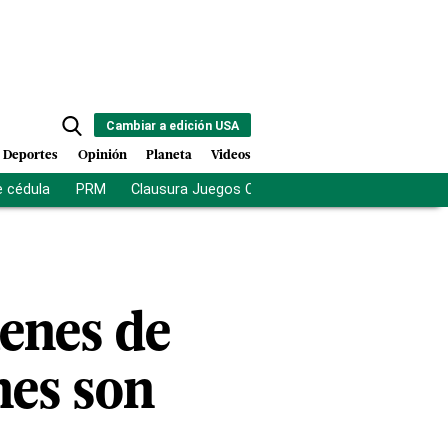
Cambiar a edición USA
Deportes
Opinión
Planeta
Videos
e cédula
PRM
Clausura Juegos Centroamericanos
De la Es
enes de
nes son