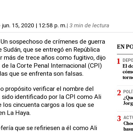
-
jun. 15, 2020 | 12:58 p. m.
|
3 min de lectura
- Un sospechoso de crímenes de guerra
EN P
e Sudán, que se entregó en República
ir más de trece años como fugitivo, dijo
DEP
 de la Corte Penal Internacional (CPI)
El d
las que se enfrenta son falsas.
cómo
torn
o propósito verificar el nombre del
POLÍ
sido identificado por la CPI como Ali
¿Qué
 los cincuenta cargos a los que se
Jorg
 en La Haya.
ACT
Choq
fería que se refiriesen a él como Ali
basu