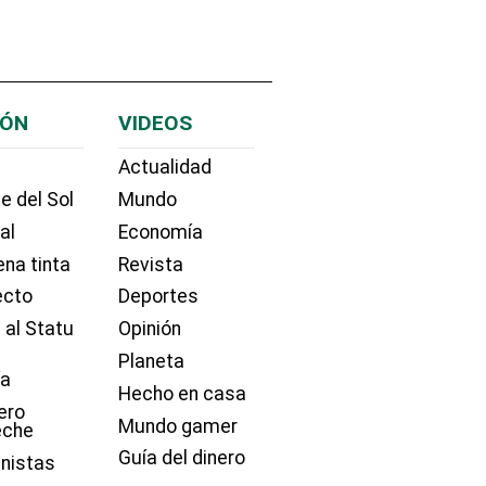
IÓN
VIDEOS
Actualidad
e del Sol
Mundo
ial
Economía
na tinta
Revista
ecto
Deportes
 al Statu
Opinión
Planeta
ía
Hecho en casa
ero
Mundo gamer
eche
Guía del dinero
nistas