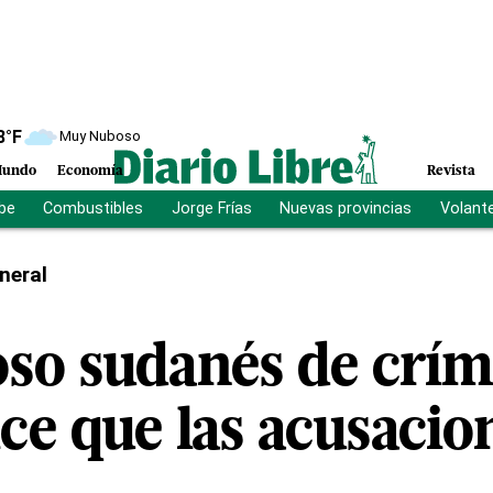
8
°F
Muy Nuboso
undo
Economía
Revista
ibe
Combustibles
Jorge Frías
Nuevas provincias
Volant
neral
so sudanés de crím
ce que las acusacio