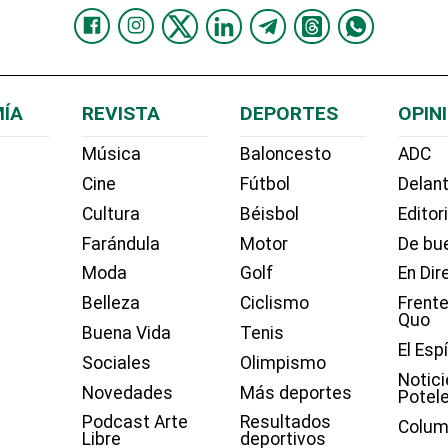
ÍA
REVISTA
DEPORTES
OPIN
Música
Baloncesto
ADC
Cine
Fútbol
Delant
Cultura
Béisbol
Editor
Farándula
Motor
De bue
Moda
Golf
En Dir
Belleza
Ciclismo
Frente
Quo
Buena Vida
Tenis
El Esp
Sociales
Olimpismo
Notici
Novedades
Más deportes
Potel
Podcast Arte
Resultados
Colum
Libre
deportivos