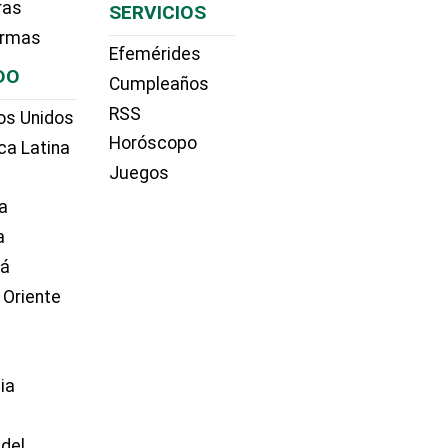
ras
SERVICIOS
irmas
Efemérides
DO
Cumpleaños
RSS
os Unidos
Horóscopo
ca Latina
Juegos
a
a
dá
 Oriente
ia
e
 del