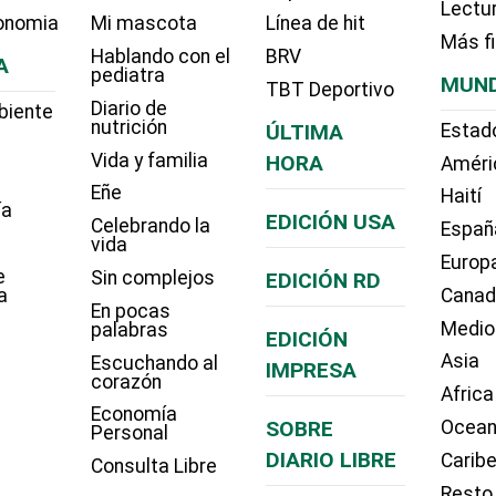
Lectu
onomia
Mi mascota
Línea de hit
Más f
Hablando con el
BRV
A
pediatra
MUN
TBT Deportivo
Diario de
biente
nutrición
ÚLTIMA
Estad
Vida y familia
HORA
Améri
Eñe
Haití
ía
EDICIÓN USA
Celebrando la
Españ
vida
Europ
e
Sin complejos
EDICIÓN RD
a
Cana
En pocas
Medio
palabras
EDICIÓN
Asia
Escuchando al
IMPRESA
corazón
Africa
Economía
SOBRE
Ocean
Personal
DIARIO LIBRE
Carib
Consulta Libre
Resto