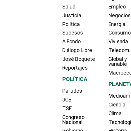
Salud
Empleo
Justicia
Negocios
Política
Energía
Sucesos
Consumo
A Fondo
Vivienda
Diálogo Libre
Telecom.
José Boquete
Global y
variable
Reportajes
Macroec
POLÍTICA
PLANET
Partidos
Medioam
JCE
Ciencia
TSE
Clima
Congreso
Nacional
Tecnolog
Gobierno
Historia