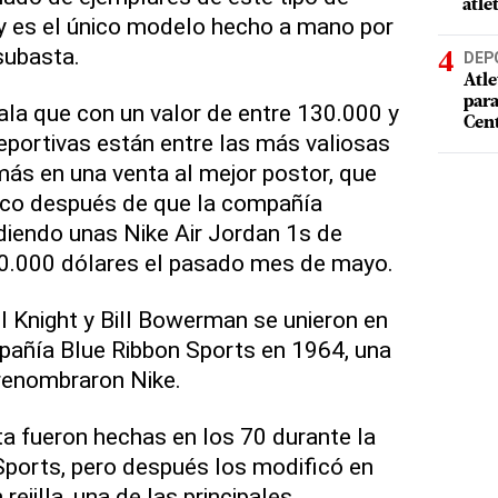
atle
 y es el único modelo hecho a mano por
subasta.
DEP
Atle
par
la que con un valor de entre 130.000 y
Cen
eportivas están entre las más valiosas
más en una venta al mejor postor, que
co después de que la compañía
diendo unas Nike Air Jordan 1s de
0.000 dólares el pasado mes de mayo.
il Knight y Bill Bowerman se unieron en
pañía Blue Ribbon Sports en 1964, una
renombraron Nike.
ta fueron hechas en los 70 durante la
Sports, pero después los modificó en
ejilla, una de las principales