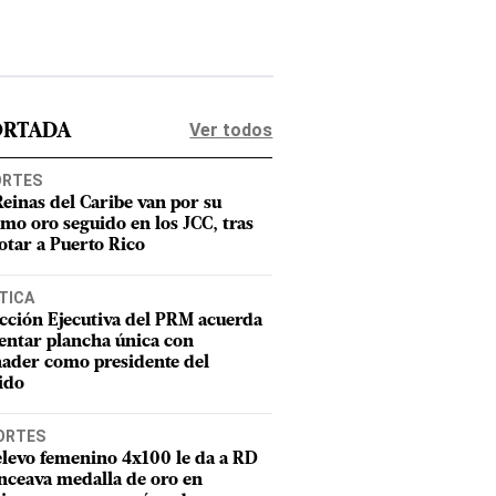
Ver todos
ORTADA
ORTES
Reinas del Caribe van por su
imo oro seguido en los JCC, tras
otar a Puerto Rico
TICA
cción Ejecutiva del PRM acuerda
entar plancha única con
ader como presidente del
ido
ORTES
elevo femenino 4x100 le da a RD
nceava medalla de oro en