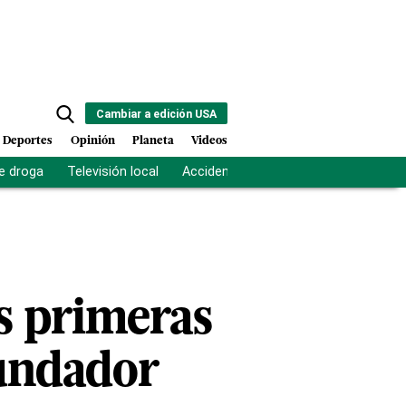
Cambiar a edición USA
Deportes
Opinión
Planeta
Videos
e droga
Televisión local
Accidente Los Ríos
Fuerza antipand
s primeras
undador