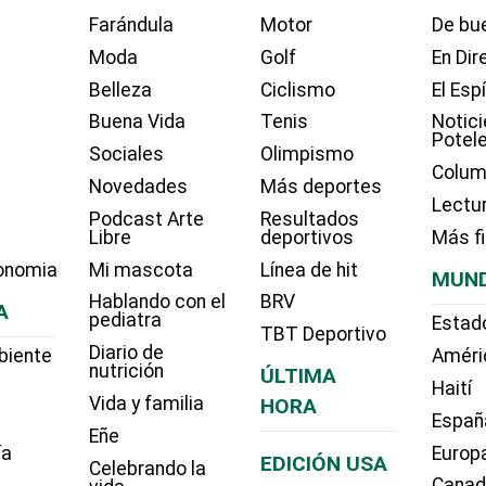
Farándula
Motor
De bue
Moda
Golf
En Dir
Belleza
Ciclismo
El Esp
Buena Vida
Tenis
Notici
Potel
Sociales
Olimpismo
Colum
Novedades
Más deportes
Lectu
Podcast Arte
Resultados
Libre
deportivos
Más f
onomia
Mi mascota
Línea de hit
MUN
Hablando con el
BRV
A
pediatra
Estad
TBT Deportivo
Diario de
biente
Améri
nutrición
ÚLTIMA
Haití
Vida y familia
HORA
Españ
Eñe
ía
Europ
EDICIÓN USA
Celebrando la
Cana