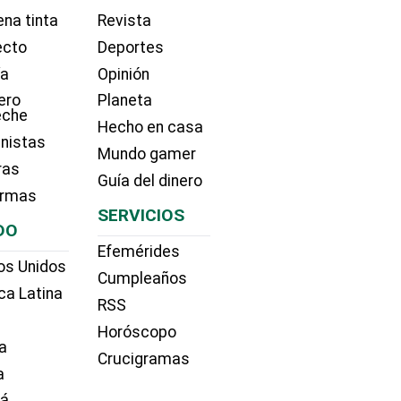
na tinta
Revista
ecto
Deportes
ía
Opinión
ero
Planeta
eche
Hecho en casa
nistas
Mundo gamer
ras
Guía del dinero
irmas
SERVICIOS
DO
Efemérides
os Unidos
Cumpleaños
ca Latina
RSS
Horóscopo
a
Crucigramas
a
dá