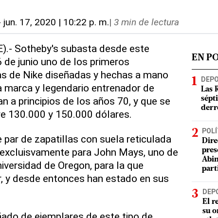
-
jun. 17, 2020 | 10:22 p. m.
|
3 min de lectura
E).- Sotheby's subasta desde este
EN P
6 de junio uno de los primeros
las de Nike diseñadas y hechas a mano
DEP
a marca y legendario entrenador de
Las 
n a principios de los años 70, y que se
sépt
derr
re 130.000 y 150.000 dólares.
POLÍ
par de zapatillas con suela reticulada
Dire
 excluisvamente para John Mays, uno de
pres
Abin
niversidad de Oregon, para la que
part
r, y desde entonces han estado en sus
DEP
El r
su o
ñado de ejemplares de este tipo de