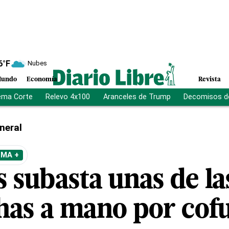
6
°F
Nubes
undo
Economía
Revista
ema Corte
Relevo 4x100
Aranceles de Trump
Decomisos d
neral
EMA +
s subasta unas de la
has a mano por cof