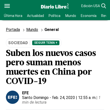
Edición USA
Última Hora
Actualidad
Política
Mundo
Economía
Revis
Portada
Mundo
General
SOCIEDAD
SEGUIR TEMA +
Suben los nuevos casos
pero suman menos
muertes en China por
COVID-19
EFE
Santo Domingo
- feb. 24, 2020 | 12:55 a. m.
|
1
min de lectura