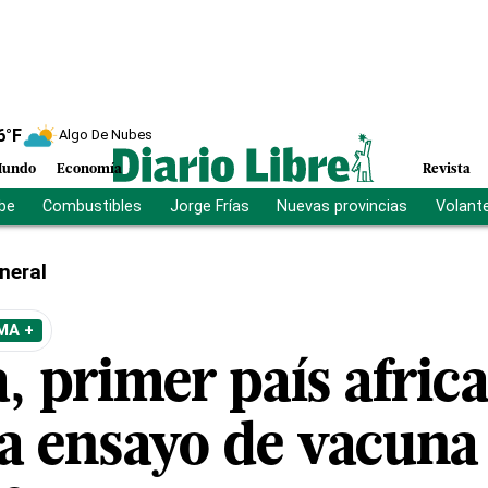
6
°F
Algo De Nubes
undo
Economía
Revista
ibe
Combustibles
Jorge Frías
Nuevas provincias
Volant
neral
MA +
, primer país afric
a ensayo de vacuna