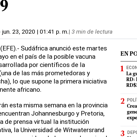
9
-
jun. 23, 2020 | 01:41 p. m.
|
3 min de lectura
(EFE).- Sudáfrica anunció este martes
EN P
yo en el país de la posible vacuna
arrollada por científicos de la
ECO
 (una de las más prometedoras y
La g
a), lo que supone la primera iniciativa
RD: 
RD$5
inente africano.
POLÍ
án esta misma semana en la provincia
Crea
encuentran Johannesburgo y Pretoria,
gene
expe
 de prensa virtual la institución
ativa, la Universidad de Witwatersrand
DEP