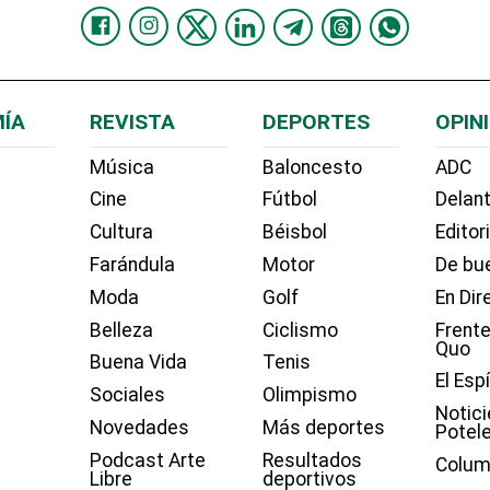
ÍA
REVISTA
DEPORTES
OPIN
Música
Baloncesto
ADC
Cine
Fútbol
Delant
Cultura
Béisbol
Editor
Farándula
Motor
De bue
Moda
Golf
En Dir
Belleza
Ciclismo
Frente
Quo
Buena Vida
Tenis
El Esp
Sociales
Olimpismo
Notici
Novedades
Más deportes
Potel
Podcast Arte
Resultados
Colum
Libre
deportivos