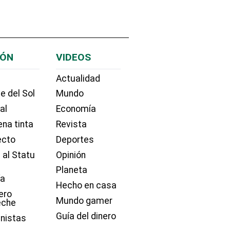
IÓN
VIDEOS
Actualidad
e del Sol
Mundo
ial
Economía
na tinta
Revista
ecto
Deportes
 al Statu
Opinión
Planeta
ía
Hecho en casa
ero
Mundo gamer
eche
Guía del dinero
nistas