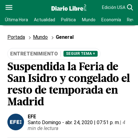
Edición USA
Última Hora
Actualidad
Política
Mundo
Economía
Revis
Portada
Mundo
General
ENTRETENIMIENTO
SEGUIR TEMA +
Suspendida la Feria de
San Isidro y congelado el
resto de temporada en
Madrid
EFE
Santo Domingo
- abr. 24, 2020 | 07:51 p. m.
|
4
min de lectura