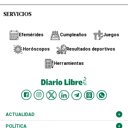
SERVICIOS
Efemérides
Cumpleaños
Juegos
Horóscopos
Resultados deportivos
Herramientas
ACTUALIDAD
Nacional
POLÍTICA