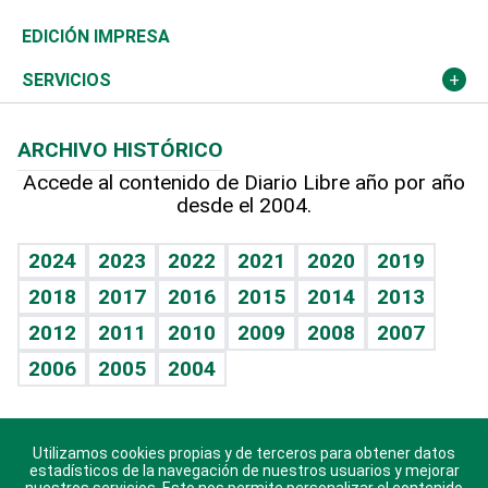
Caribe
Global y variable
Novedades
Olimpismo
Noticiero Poteleche
Martes de tecnología
Deportes
EDICIÓN IMPRESA
Resto del mundo
Economía personal
Podcast Arte Libre
Más deportes
Columnistas
Cambio climático
Opinión
SERVICIOS
Macroeconomía
Mi mascota
Resultados deportivos
Lecturas
Planeta
Efemérides
ARCHIVO HISTÓRICO
Hablando con el pediatra
Línea de hit
Más firmas
Hecho en casa
Cumpleaños
Accede al contenido de Diario Libre año por año
desde el 2004.
Diario de nutrición
BRV
Mundo gamer
RSS
Vida y familia
TBT Deportivo
Guía del dinero
Horóscopos
2024
2023
2022
2021
2020
2019
Eñe
2018
2017
2016
2015
2014
2013
Juegos
2012
2011
2010
2009
2008
2007
Celebrando la vida
2006
2005
2004
Sin complejos
En pocas palabras
Utilizamos cookies propias y de terceros para obtener datos
Descarga nuestras aplicaciones para Android, iOS y
Escuchando al corazón
estadísticos de la navegación de nuestros usuarios y mejorar
sistema Huawei.