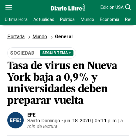
Edición USA
Última Hora
Actualidad
Política
Mundo
Economía
Revis
Portada
Mundo
General
SOCIEDAD
SEGUIR TEMA +
Tasa de virus en Nueva
York baja a 0,9% y
universidades deben
preparar vuelta
EFE
Santo Domingo
- jun. 18, 2020 | 05:11 p. m.
|
5
min de lectura