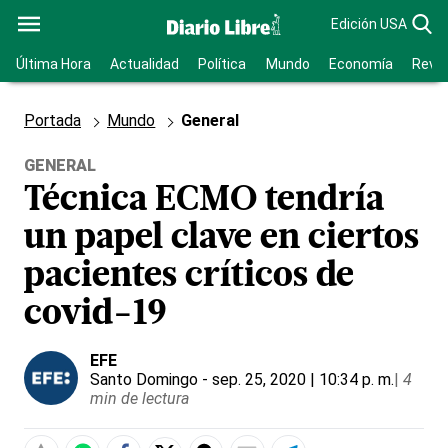
Edición USA
Última Hora
Actualidad
Política
Mundo
Economía
Revis
Portada
Mundo
General
GENERAL
Técnica ECMO tendría
un papel clave en ciertos
pacientes críticos de
covid-19
EFE
Santo Domingo
- sep. 25, 2020 | 10:34 p. m.
|
4
min de lectura