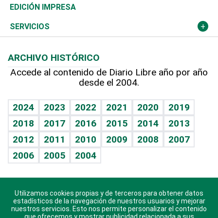
Caribe
Global y variable
Novedades
Olimpismo
Noticiero Poteleche
Martes de tecnología
Deportes
EDICIÓN IMPRESA
Resto del mundo
Economía personal
Podcast Arte Libre
Más deportes
Columnistas
Cambio climático
Opinión
SERVICIOS
Macroeconomía
Mi mascota
Resultados deportivos
Lecturas
Planeta
Efemérides
ARCHIVO HISTÓRICO
Hablando con el pediatra
Línea de hit
Más firmas
Hecho en casa
Cumpleaños
Accede al contenido de Diario Libre año por año
desde el 2004.
Diario de nutrición
BRV
Mundo gamer
RSS
Vida y familia
TBT Deportivo
Guía del dinero
Horóscopos
2024
2023
2022
2021
2020
2019
Eñe
2018
2017
2016
2015
2014
2013
Crucigramas
2012
2011
2010
2009
2008
2007
Celebrando la vida
2006
2005
2004
Sin complejos
En pocas palabras
Utilizamos cookies propias y de terceros para obtener datos
Descarga nuestras aplicaciones para Android, iOS y
Escuchando al corazón
estadísticos de la navegación de nuestros usuarios y mejorar
sistema Huawei.
nuestros servicios. Esto nos permite personalizar el contenido
que ofrecemos y mostrar publicidad relacionada a sus