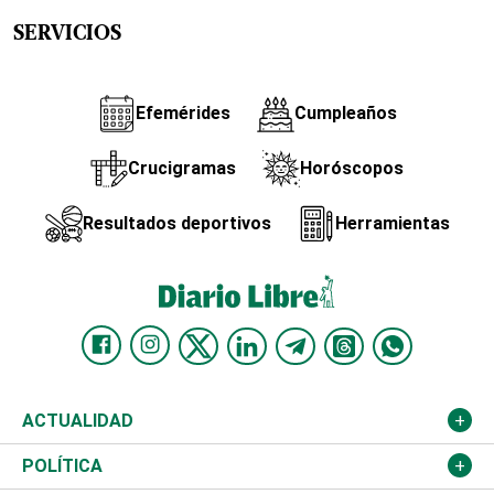
SERVICIOS
Efemérides
Cumpleaños
Crucigramas
Horóscopos
Resultados deportivos
Herramientas
ACTUALIDAD
Nacional
POLÍTICA