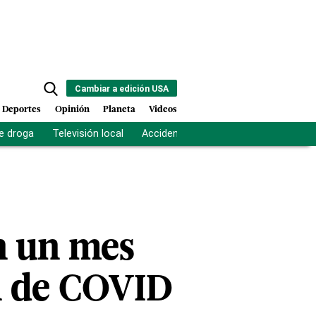
Cambiar a edición USA
Deportes
Opinión
Planeta
Videos
e droga
Televisión local
Accidente Los Ríos
Fuerza antipand
en un mes
ón de COVID