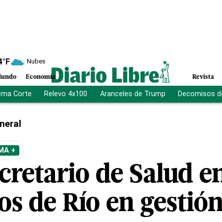
4
°F
Nubes
undo
Economía
Revista
ema Corte
Relevo 4x100
Aranceles de Trump
Decomisos d
neral
MA +
ecretario de Salud 
aos de Río en gesti