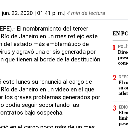
-
jun. 22, 2020 | 01:41 p. m.
|
4 min de lectura
(EFE).- El nombramiento del tercer
EN P
 Río de Janeiro en un mes reflejó este
ión del estado más emblemático de
POLÍ
virus y agravó una crisis generada por
Dire
n que tienen al borde de la destitución
pres
como
DEP
 este lunes su renuncia al cargo de
El r
 Río de Janeiro en un video en el que
su o
atle
ver los graves problemas generados por
o podía seguir soportando las
EDIC
contratos bajo sospecha.
El n
limi
pese
eció en el cargo poco más de un mes