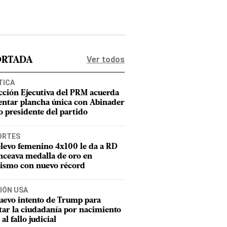
Ver todos
ORTADA
TICA
cción Ejecutiva del PRM acuerda
entar plancha única con Abinader
 presidente del partido
ORTES
elevo femenino 4x100 le da a RD
nceava medalla de oro en
tismo con nuevo récord
IÓN USA
uevo intento de Trump para
tar la ciudadanía por nacimiento
 al fallo judicial