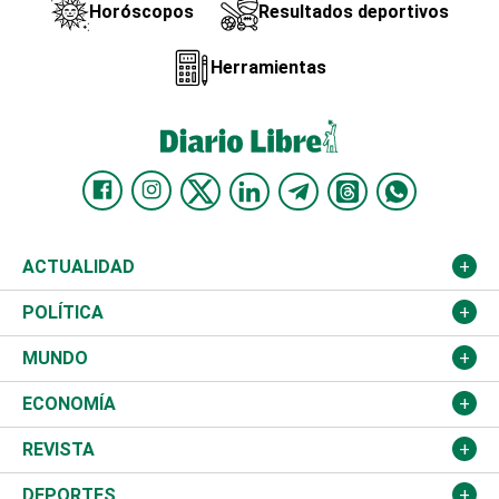
Horóscopos
Resultados deportivos
Herramientas
ACTUALIDAD
Nacional
POLÍTICA
Ciudad
Partidos
MUNDO
Educación
JCE
Estados Unidos
ECONOMÍA
Salud
TSE
América Latina
Finanzas
REVISTA
Justicia
Congreso Nacional
Haití
Turismo
Música
DEPORTES