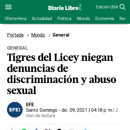
Edición USA
Última Hora
Actualidad
Política
Mundo
Economía
Revis
Portada
Mundo
General
GENERAL
Tigres del Licey niegan
denuncias de
discriminación y abuso
sexual
EFE
Santo Domingo
- dic. 09, 2021 | 04:18 p. m.
|
2
min de lectura