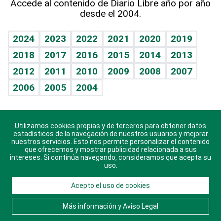
Accede al contenido de Diario Libre año por año
desde el 2004.
Diario de nutrición
BRV
Mundo gamer
RSS
Vida y familia
TBT Deportivo
Guía del dinero
Horóscopos
2024
2023
2022
2021
2020
2019
Eñe
2018
2017
2016
2015
2014
2013
Juegos
2012
2011
2010
2009
2008
2007
Celebrando la vida
2006
2005
2004
Sin complejos
En pocas palabras
Utilizamos cookies propias y de terceros para obtener datos
Descarga nuestras aplicaciones para Android, iOS y
Escuchando al corazón
estadísticos de la navegación de nuestros usuarios y mejorar
sistema Huawei.
nuestros servicios. Esto nos permite personalizar el contenido
que ofrecemos y mostrar publicidad relacionada a sus
Economía Personal
intereses. Si continúa navegando, consideramos que acepta su
uso.
Consulta Libre
Acepto el uso de cookies
© 2021 Diario Libre, todos los derechos reservados.
Consulta el
Aviso Legal
. Ponte en
Contacto
con
Más información y Aviso Legal
nosotros y conoce más sobre Diario Libre