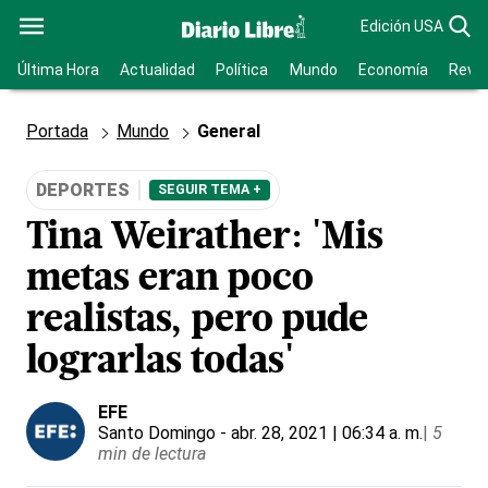
Edición USA
Última Hora
Actualidad
Política
Mundo
Economía
Revis
Portada
Mundo
General
DEPORTES
SEGUIR TEMA +
Tina Weirather: 'Mis
metas eran poco
realistas, pero pude
lograrlas todas'
EFE
Santo Domingo
- abr. 28, 2021 | 06:34 a. m.
|
5
min de lectura