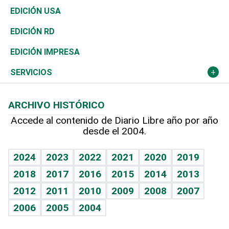
Reportajes
África
Vivienda
Buena Vida
Ciclismo
En Directo
Tecnología
Economía
EDICIÓN USA
Ocenanía
Telecom.
Sociales
Tenis
El Espía
Historia
Revista
EDICIÓN RD
Caribe
Global y variable
Novedades
Olimpismo
Noticiero Poteleche
Martes de tecnología
Deportes
EDICIÓN IMPRESA
Resto del mundo
Economía personal
Podcast Arte Libre
Más deportes
Columnistas
Cambio climático
Opinión
SERVICIOS
Macroeconomía
Mi mascota
Resultados deportivos
Lecturas
Planeta
Efemérides
ARCHIVO HISTÓRICO
Hablando con el pediatra
Línea de hit
Más firmas
Hecho en casa
Cumpleaños
Accede al contenido de Diario Libre año por año
desde el 2004.
Diario de nutrición
BRV
Mundo gamer
RSS
Vida y familia
TBT Deportivo
Guía del dinero
Horóscopos
2024
2023
2022
2021
2020
2019
Eñe
2018
2017
2016
2015
2014
2013
Crucigramas
2012
2011
2010
2009
2008
2007
Celebrando la vida
2006
2005
2004
Sin complejos